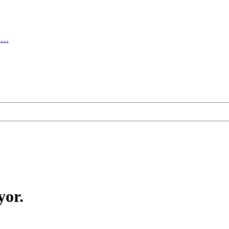
ma…
yor.