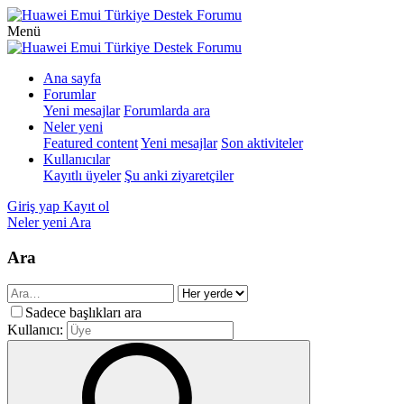
Menü
Ana sayfa
Forumlar
Yeni mesajlar
Forumlarda ara
Neler yeni
Featured content
Yeni mesajlar
Son aktiviteler
Kullanıcılar
Kayıtlı üyeler
Şu anki ziyaretçiler
Giriş yap
Kayıt ol
Neler yeni
Ara
Ara
Sadece başlıkları ara
Kullanıcı: