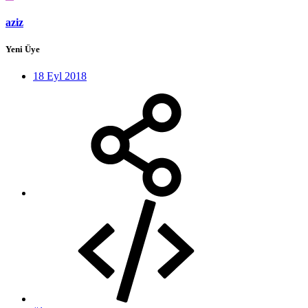
aziz
Yeni Üye
18 Eyl 2018