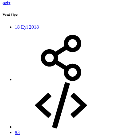
aziz
Yeni Üye
18 Eyl 2018
#3