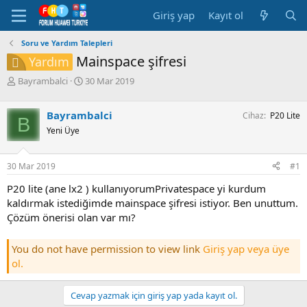
Giriş yap
Kayıt ol
Soru ve Yardım Talepleri
Mainspace şifresi
Yardım
K
B
Bayrambalci
30 Mar 2019
o
a
n
ş
Bayrambalci
Cihaz
P20 Lite
b
l
B
u
a
Yeni Üye
y
n
u
g
30 Mar 2019
#1
b
ı
a
ç
P20 lite (ane lx2 ) kullanıyorumPrivatespace yi kurdum
ş
t
kaldırmak istediğimde mainspace şifresi istiyor. Ben unuttum.
l
a
a
r
Çözüm önerisi olan var mı?
t
i
a
h
You do not have permission to view link
Giriş yap veya üye
n
i
ol.
Cevap yazmak için giriş yap yada kayıt ol.