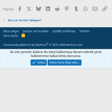
Facebook
X
Bluesky
LinkedIn
Reddit
Pinterest
Tumblr
WhatsApp
E-posta
Li
Paylaş:
Soru ve Yardım Talepleri
Bize ulaşın
Şartlar ve kurallar
Gizlilik politikası
Yardım
Ana sayfa
R
S
S
®
Community platform by XenForo
© 2010-2026 XenForo Ltd.
Bu site çerezler kullanır. Bu siteyi kullanmaya devam ederek çerez
kullanımımızı kabul etmiş olursunuz.
Kabul
Daha fazla bilgi edin…