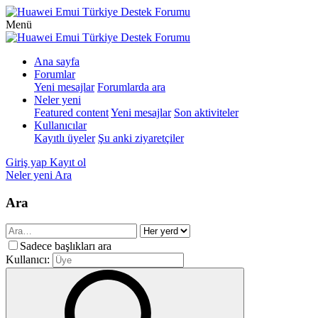
Menü
Ana sayfa
Forumlar
Yeni mesajlar
Forumlarda ara
Neler yeni
Featured content
Yeni mesajlar
Son aktiviteler
Kullanıcılar
Kayıtlı üyeler
Şu anki ziyaretçiler
Giriş yap
Kayıt ol
Neler yeni
Ara
Ara
Sadece başlıkları ara
Kullanıcı: