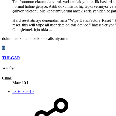
Telefonumun ekranında vuruk yada çatlak yoktur. İlk başlarda 
normal haline geliyor. Artık dokunmatik hiç tepki vermiyor ve 
çalıyor, telefonu bile kapatamıyorum ancak zorla yeniden başlat
Hard reset atmayı denemdim ama "Wipe Data/Factory Reset " kıs
reset. this will wipe all user data on this device." hatası ver
Genişletmek için tıkla ...
dokunmatik hic bir sekilde calismiyormu
T
TULGAR
Yeni Üye
Cihaz
Mate 10 Lite
23 Haz 2019