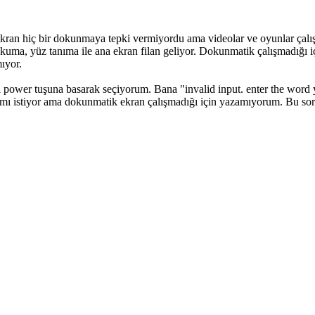
ekran hiç bir dokunmaya tepki vermiyordu ama videolar ve oyunlar çal
kuma, yüz tanıma ile ana ekran filan geliyor. Dokunmatik çalışmadığı iç
ıyor.
wer tuşuna basarak seçiyorum. Bana "invalid input. enter the word yes 
mamı istiyor ama dokunmatik ekran çalışmadığı için yazamıyorum. Bu sor