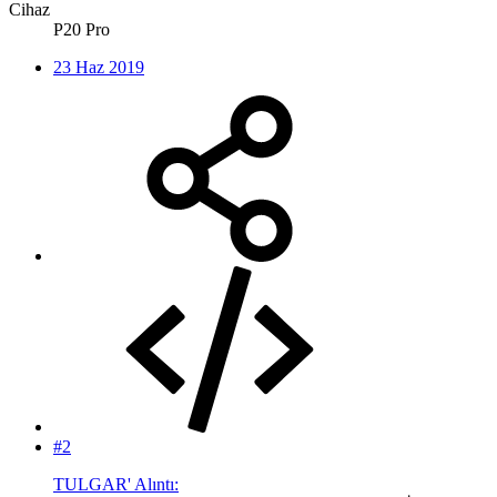
Cihaz
P20 Pro
23 Haz 2019
#2
TULGAR' Alıntı: