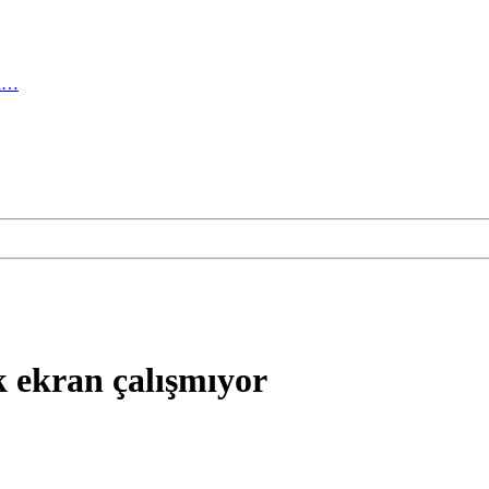
ma…
k ekran çalışmıyor