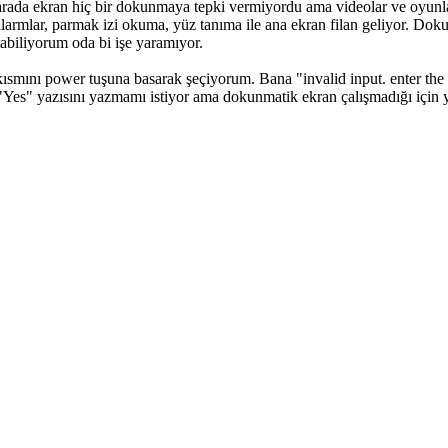
arada ekran hiç bir dokunmaya tepki vermiyordu ama videolar ve oyunl
alarmlar, parmak izi okuma, yüz tanıma ile ana ekran filan geliyor. Dok
abiliyorum oda bi işe yaramıyor.
mını power tuşuna basarak şeçiyorum. Bana "invalid input. enter the w
iyor "Yes" yazısını yazmamı istiyor ama dokunmatik ekran çalışmadığı içi