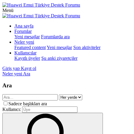
Menü
Ana sayfa
Forumlar
Yeni mesajlar
Forumlarda ara
Neler yeni
Featured content
Yeni mesajlar
Son aktiviteler
Kullanıcılar
Kayıtlı üyeler
Şu anki ziyaretçiler
Giriş yap
Kayıt ol
Neler yeni
Ara
Ara
Sadece başlıkları ara
Kullanıcı: