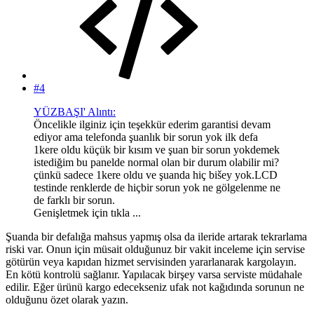
#4
YÜZBAŞI' Alıntı:
Öncelikle ilginiz için teşekkür ederim garantisi devam
ediyor ama telefonda şuanlık bir sorun yok ilk defa
1kere oldu küçük bir kısım ve şuan bir sorun yokdemek
istediğim bu panelde normal olan bir durum olabilir mi?
çünkü sadece 1kere oldu ve şuanda hiç bišey yok.LCD
testinde renklerde de hiçbir sorun yok ne gölgelenme ne
de farklı bir sorun.
Genişletmek için tıkla ...
Şuanda bir defalığa mahsus yapmış olsa da ileride artarak tekrarlama
riski var. Onun için müsait olduğunuz bir vakit inceleme için servise
götürün veya kapıdan hizmet servisinden yararlanarak kargolayın.
En kötü kontrolü sağlanır. Yapılacak birşey varsa serviste müdahale
edilir. Eğer ürünü kargo edecekseniz ufak not kağıdında sorunun ne
olduğunu özet olarak yazın.