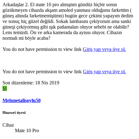
Arkadaşlar 2. El mate 10 pro almıştım gündüz hiçbir sorun
gözükmeyen cihazda akşam amoled yanması olduğunu farkettim (
güneş altında farketmemiştimn) bugün gece çekimi yapayım dedim
ve sonuç hiç güzel değildi. Sokak lambasını çekiyorum ama sanki
güneşi çekiyormuş gibi ışık patlamaları oluyor sebebi ne olabilir?
Lens temizdi. Ön ve arka kamerada da aynısı oluyor. Cihazın
normali mi böyle acaba?
You do not have permission to view link
Giriş yap veya üye ol.
You do not have permission to view link
Giriş yap veya üye ol.
Son düzenleme:
18 Nis 2019
M
Mehmetalisoylu50
Huawei üyesi
Cihaz
Mate 10 Pro