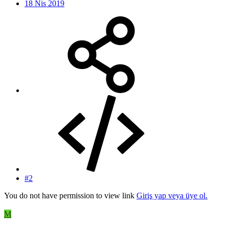
18 Nis 2019
#2
You do not have permission to view link
Giriş yap veya üye ol.
M