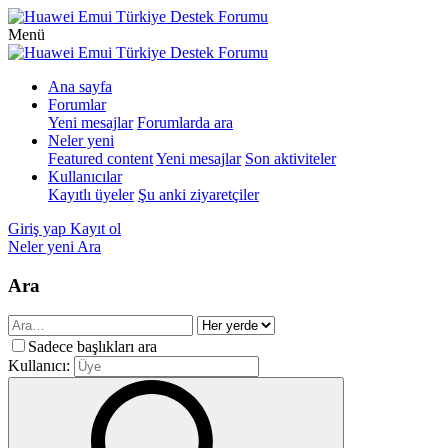
Menü
Ana sayfa
Forumlar
Yeni mesajlar
Forumlarda ara
Neler yeni
Featured content
Yeni mesajlar
Son aktiviteler
Kullanıcılar
Kayıtlı üyeler
Şu anki ziyaretçiler
Giriş yap
Kayıt ol
Neler yeni
Ara
Ara
Sadece başlıkları ara
Kullanıcı: