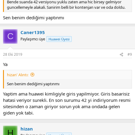
Bende suanda 42 versiyonu yuklu zaten ama hic birsey gelmiyor
guncellemeyle alakali. Sanirim belli bir kontenjan var ve oda doldu.
Sen benim dediğimi yaptınmı
Caner1395
C
Paylaşımcı üye
Huawei Üyesi
28 Eki 2019
#9
Ya
hizan' Alıntı:
Sen benim dediğimi yaptınmı
Yaptim ama huawei kimligiyle giris yapilmiyor. Giris basarisiz
hatasi veriyor surekli. En son surumu 42 yi indiriyorum resmi
sitesinden o zaman giriyor sorun yok ama ondada gelen
giden yok tabi.
hizan
H