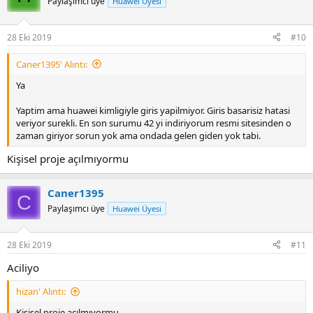
Paylaşımcı üye
Huawei Üyesi
28 Eki 2019
#10
Caner1395' Alıntı:
Ya
Yaptim ama huawei kimligiyle giris yapilmiyor. Giris basarisiz hatasi
veriyor surekli. En son surumu 42 yi indiriyorum resmi sitesinden o
zaman giriyor sorun yok ama ondada gelen giden yok tabi.
Kişisel proje açılmıyormu
Caner1395
C
Paylaşımcı üye
Huawei Üyesi
28 Eki 2019
#11
Aciliyo
hizan' Alıntı:
Kişisel proje açılmıyormu