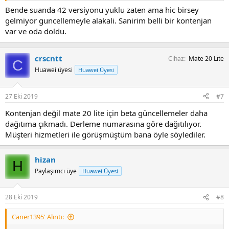
Bende suanda 42 versiyonu yuklu zaten ama hic birsey
gelmiyor guncellemeyle alakali. Sanirim belli bir kontenjan
var ve oda doldu.
crscntt
Cihaz
Mate 20 Lite
C
Huawei üyesi
Huawei Üyesi
27 Eki 2019
#7
Kontenjan değil mate 20 lite için beta güncellemeler daha
dağıtıma çıkmadı. Derleme numarasına göre dağıtılıyor.
Müşteri hizmetleri ile görüşmüştüm bana öyle söylediler.
hizan
H
Paylaşımcı üye
Huawei Üyesi
28 Eki 2019
#8
Caner1395' Alıntı: