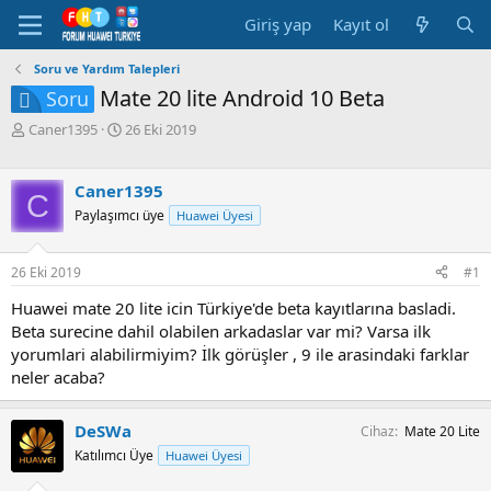
Giriş yap
Kayıt ol
Soru ve Yardım Talepleri
Mate 20 lite Android 10 Beta
Soru
K
B
Caner1395
26 Eki 2019
o
a
n
ş
b
l
Caner1395
C
u
a
Paylaşımcı üye
Huawei Üyesi
y
n
u
g
b
ı
26 Eki 2019
#1
a
ç
ş
t
Huawei mate 20 lite icin Türkiye'de beta kayıtlarına basladi.
l
a
Beta surecine dahil olabilen arkadaslar var mi? Varsa ilk
a
r
yorumlari alabilirmiyim? İlk görüşler , 9 ile arasindaki farklar
t
i
neler acaba?
a
h
n
i
DeSWa
Cihaz
Mate 20 Lite
Katılımcı Üye
Huawei Üyesi