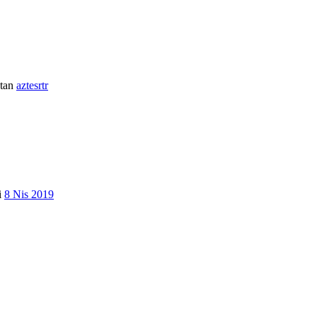
tan
aztesrtr
i
8 Nis 2019