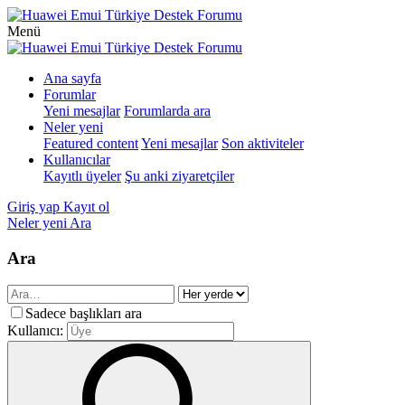
Menü
Ana sayfa
Forumlar
Yeni mesajlar
Forumlarda ara
Neler yeni
Featured content
Yeni mesajlar
Son aktiviteler
Kullanıcılar
Kayıtlı üyeler
Şu anki ziyaretçiler
Giriş yap
Kayıt ol
Neler yeni
Ara
Ara
Sadece başlıkları ara
Kullanıcı: