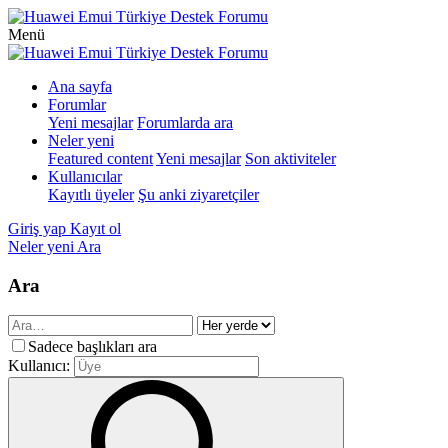
Menü
Ana sayfa
Forumlar
Yeni mesajlar
Forumlarda ara
Neler yeni
Featured content
Yeni mesajlar
Son aktiviteler
Kullanıcılar
Kayıtlı üyeler
Şu anki ziyaretçiler
Giriş yap
Kayıt ol
Neler yeni
Ara
Ara
Sadece başlıkları ara
Kullanıcı: