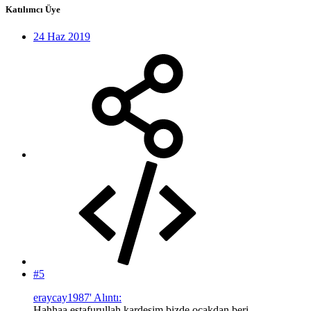
Katılımcı Üye
24 Haz 2019
#5
eraycay1987' Alıntı:
Hahhaa estafurullah kardesim bizde ocakdan beri