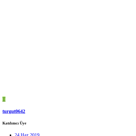
T
turgut0642
Katılımcı Üye
24 Haz 2019