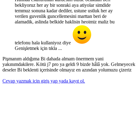
bekliyoruz her ay bir sonraki aya atiyolar simdide
temmuz sonuna kadar dediler, ustune ustluk her ay
verilen guvenlik guncellemesini marttan beri de
alamadik, aslinda belkide haklisin heoimiz maliz bu
telefonu hala kullaniyoz diye
Genişletmek için tıkla ...
Pişmanım aldığıma Bi dahada almam önermem yani
yakınımdakilere. Kötü j7 pro ya geldi 9 bizde hâlâ yok. Gelmeyecek
deseler Bi beklenti içerisinde olmayız en azından yolumuzu çizeriz
Cevap yazmak için giriş yap yada kayıt ol.