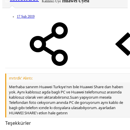
Huawei Üyesi
Katılımcı Üye
17 Şub 2019
mrtrdk' Alıntı:
Merhaba sanırım Huawei Turkıye'nın bıle Huawei Share dan haberı
yok. Aynı kablosuz agda baglı PC ve Huawei telefonunuz arasında
kablosuz olarak verı aktarabılırsınız.Suan yapıyorum mesela
Telefondan foto cekıyorum anında PC de goruyorum aynı kablo ıle
baglı gıbı telefon ıcınde kı dosyalara ulasabılıyorum. ayarladan
HUAWEI SHARE'ı etkın hale getırın
Teşekkürler