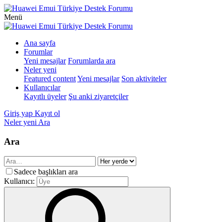
Menü
Ana sayfa
Forumlar
Yeni mesajlar
Forumlarda ara
Neler yeni
Featured content
Yeni mesajlar
Son aktiviteler
Kullanıcılar
Kayıtlı üyeler
Şu anki ziyaretçiler
Giriş yap
Kayıt ol
Neler yeni
Ara
Ara
Sadece başlıkları ara
Kullanıcı: