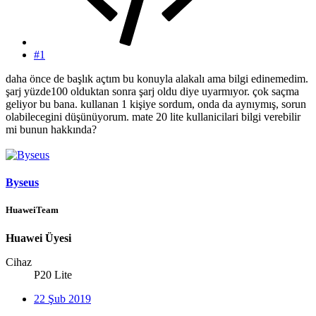
#1
daha önce de başlık açtım bu konuyla alakalı ama bilgi edinemedim.
şarj yüzde100 olduktan sonra şarj oldu diye uyarmıyor. çok saçma
geliyor bu bana. kullanan 1 kişiye sordum, onda da aynıymış, sorun
olabilecegini düşünüyorum. mate 20 lite kullanicilari bilgi verebilir
mi bunun hakkında?
Byseus
HuaweiTeam
Huawei Üyesi
Cihaz
P20 Lite
22 Şub 2019