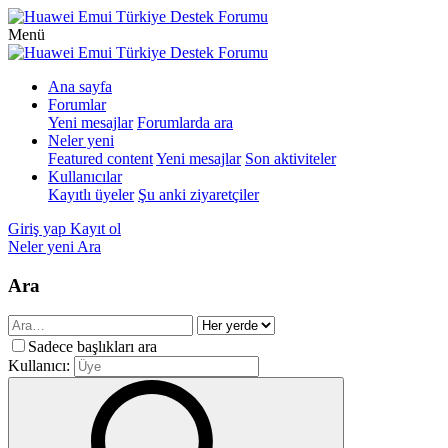
Menü
Ana sayfa
Forumlar
Yeni mesajlar
Forumlarda ara
Neler yeni
Featured content
Yeni mesajlar
Son aktiviteler
Kullanıcılar
Kayıtlı üyeler
Şu anki ziyaretçiler
Giriş yap
Kayıt ol
Neler yeni
Ara
Ara
Sadece başlıkları ara
Kullanıcı: