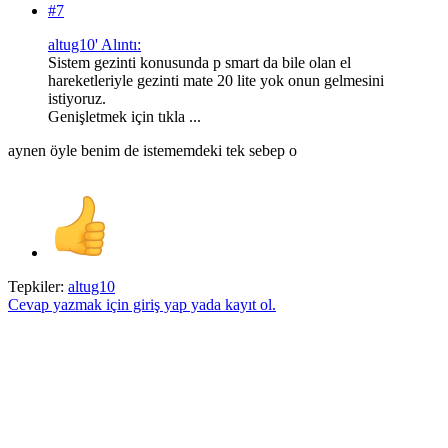
#7
altug10' Alıntı:
Sistem gezinti konusunda p smart da bile olan el
hareketleriyle gezinti mate 20 lite yok onun gelmesini
istiyoruz.
Genişletmek için tıkla ...
aynen öyle benim de istememdeki tek sebep o
Tepkiler:
altug10
Cevap yazmak için giriş yap yada kayıt ol.