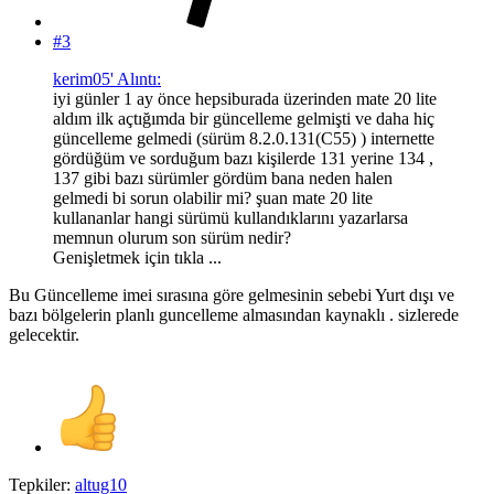
#3
kerim05' Alıntı:
iyi günler 1 ay önce hepsiburada üzerinden mate 20 lite
aldım ilk açtığımda bir güncelleme gelmişti ve daha hiç
güncelleme gelmedi (sürüm 8.2.0.131(C55) ) internette
gördüğüm ve sorduğum bazı kişilerde 131 yerine 134 ,
137 gibi bazı sürümler gördüm bana neden halen
gelmedi bi sorun olabilir mi? şuan mate 20 lite
kullananlar hangi sürümü kullandıklarını yazarlarsa
memnun olurum son sürüm nedir?
Genişletmek için tıkla ...
Bu Güncelleme imei sırasına göre gelmesinin sebebi Yurt dışı ve
bazı bölgelerin planlı guncelleme almasından kaynaklı . sizlerede
gelecektir.
Tepkiler:
altug10