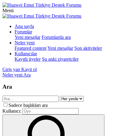
Menü
Ana sayfa
Forumlar
Yeni mesajlar
Forumlarda ara
Neler yeni
Featured content
Yeni mesajlar
Son aktiviteler
Kullanıcılar
Kayıtlı üyeler
Şu anki ziyaretçiler
Giriş yap
Kayıt ol
Neler yeni
Ara
Ara
Sadece başlıkları ara
Kullanıcı: