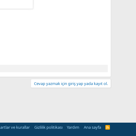
Cevap yazmak için giriş yap yada kayıt ol.
artlar ve kurallar
Gizlilik politikası
Yardım
Ana sayfa
R
S
S