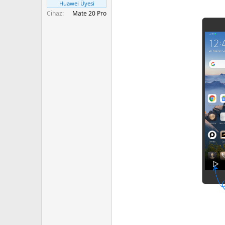
Huawei Üyesi
a
r
Cihaz
Mate 20 Pro
t
i
a
h
n
i