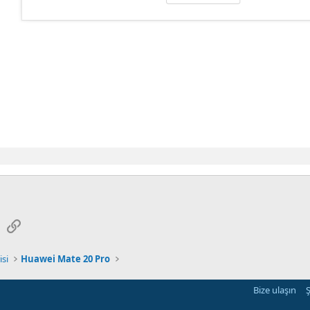
sApp
E-posta
Link
isi
Huawei Mate 20 Pro
Bize ulaşın
Ş