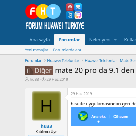
Ana sayfa
Forumlar
Neler yeni
Kullan
Yeni mesajlar
Forumlarda ara
Forumlar
Huawei Telefonlar
Huawei Telefonlar - Mate Ser
mate 20 pro da 9.1 den 
Diğer
K
B
hu33
29 Haz 2019
o
a
n
ş
29 Haz 2019
b
l
H
u
a
hisuite uygulamasından geri dön
y
n
u
g
b
ı
a
ç
hu33
ş
t
Katılımcı Üye
l
a