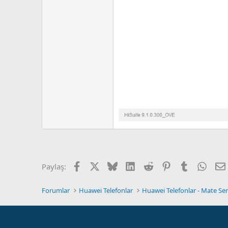
Facebook
X
Bluesky
LinkedIn
Reddit
Pinterest
Tumblr
What
Paylaş:
Forumlar
Huawei Telefonlar
Huawei Telefonlar - Mate Ser