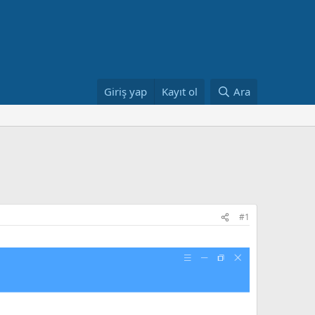
Giriş yap
Kayıt ol
Ara
#1