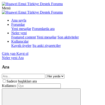
Menü
Ana sayfa
Forumlar
Yeni mesajlar
Forumlarda ara
Neler yeni
Featured content
Yeni mesajlar
Son aktiviteler
Kullanıcılar
Kayıtlı üyeler
Şu anki ziyaretçiler
Giriş yap
Kayıt ol
Neler yeni
Ara
Ara
Sadece başlıkları ara
Kullanıcı: