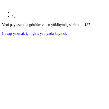
#2
Yeni paylaşım da gördüm zaten yüklüymüş sürüm..... 187
Cevap yazmak için giriş yap yada kayıt ol.