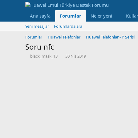
Ana sayfa
Forumlar
Neler yeni
Kullan
Yeni mesajlar
Forumlarda ara
Forumlar
Huawei Telefonlar
Huawei Telefonlar - P Serisi
Soru
nfc
K
B
black_mask_13
30 Nis 2019
o
a
n
ş
b
l
u
a
y
n
u
g
b
ı
a
ç
ş
t
l
a
a
r
t
i
a
h
n
i