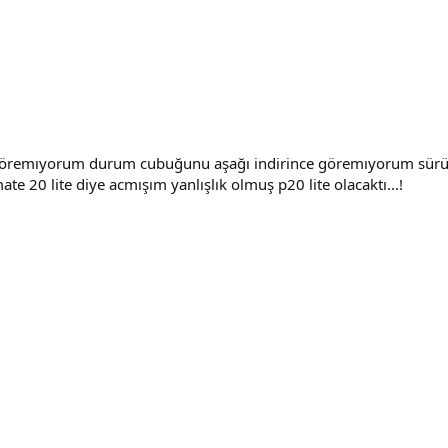
n göremıyorum durum cubuğunu aşağı indirince göremıyorum sür
te 20 lite diye acmışım yanlışlık olmuş p20 lite olacaktı...!