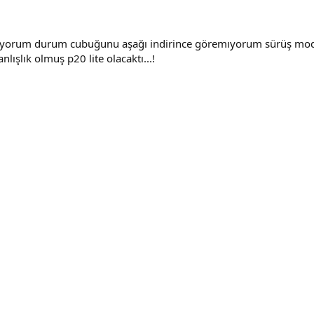
emıyorum durum cubuğunu aşağı indirince göremıyorum sürüş mo
lışlık olmuş p20 lite olacaktı...!