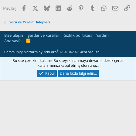
Facebook
X
Bluesky
LinkedIn
Reddit
Pinterest
Tumblr
WhatsApp
E-posta
Li
Paylaş:
Soru ve Yardım Talepleri
Bize ulaşın
Şartlar ve kurallar
Gizlilik politikası
Yardım
Ana sayfa
R
S
S
®
Community platform by XenForo
© 2010-2026 XenForo Ltd.
Bu site çerezler kullanır. Bu siteyi kullanmaya devam ederek çerez
kullanımımızı kabul etmiş olursunuz.
Kabul
Daha fazla bilgi edin…