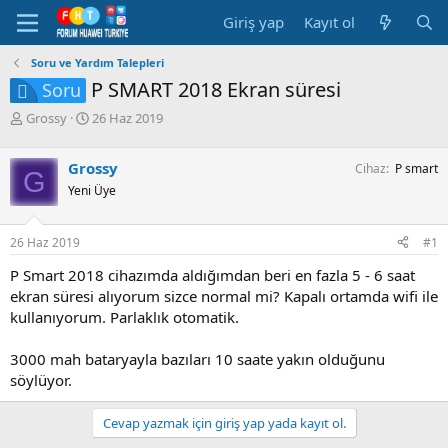
Giriş yap
Kayıt ol
Soru ve Yardım Talepleri
P SMART 2018 Ekran süresi
Soru
K
B
Grossy
26 Haz 2019
o
a
n
ş
Grossy
Cihaz
P smart
b
l
G
u
a
Yeni Üye
y
n
u
g
26 Haz 2019
#1
b
ı
a
ç
P Smart 2018 cihazımda aldığımdan beri en fazla 5 - 6 saat
ş
t
ekran süresi alıyorum sizce normal mi? Kapalı ortamda wifi ile
l
a
a
r
kullanıyorum. Parlaklık otomatik.
t
i
a
h
3000 mah bataryayla bazıları 10 saate yakın olduğunu
n
i
söylüyor.
Cevap yazmak için giriş yap yada kayıt ol.