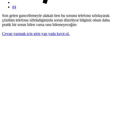
#4
Son gelen guncellemeyle alakalı ben bu sorunu telefonu sıfırlayarak
çözdüm telefonu sifirladiginizda sorun düzeliyor bilginiz olsun daha
pratik bir sorun bilen varsa onu bilemeyeceğim
Cevap yazmak için giriş yap yada kayıt ol.