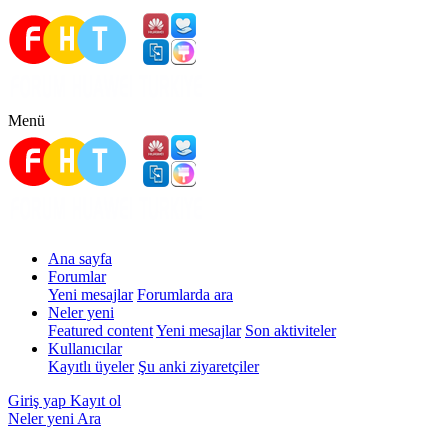
Menü
Ana sayfa
Forumlar
Yeni mesajlar
Forumlarda ara
Neler yeni
Featured content
Yeni mesajlar
Son aktiviteler
Kullanıcılar
Kayıtlı üyeler
Şu anki ziyaretçiler
Giriş yap
Kayıt ol
Neler yeni
Ara