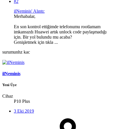
#2
ilNeminis' Alıntı:
Merhabalar,
En son kontrol ettiğimde telefonumu rootlamam
imkansızdı Huawei artık unlock code paylaşmadığı
için. Bir yol bulundu mu acaba?
Genişletmek için tıkla ...
surumunhz kac
ilNeminis
Yeni Üye
Cihaz
P10 Plus
3 Eki 2019