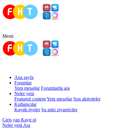
Menü
Ana sayfa
Forumlar
Yeni mesajlar
Forumlarda ara
Neler yeni
Featured content
Yeni mesajlar
Son aktiviteler
Kullanıcılar
Kayıtlı üyeler
Şu anki ziyaretçiler
Giriş yap
Kayıt ol
Neler yeni
Ara