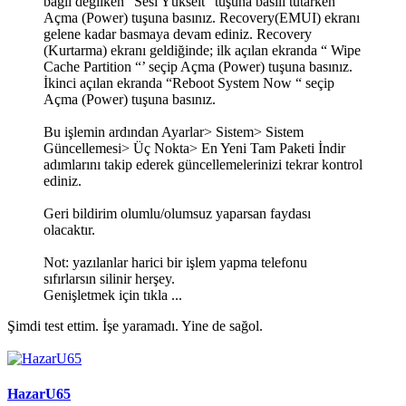
bağlı değilken "Sesi Yükselt" tuşuna basılı tutarken
Açma (Power) tuşuna basınız. Recovery(EMUI) ekranı
gelene kadar basmaya devam ediniz. Recovery
(Kurtarma) ekranı geldiğinde; ilk açılan ekranda “ Wipe
Cache Partition “’ seçip Açma (Power) tuşuna basınız.
İkinci açılan ekranda “Reboot System Now “ seçip
Açma (Power) tuşuna basınız.
Bu işlemin ardından Ayarlar> Sistem> Sistem
Güncellemesi> Üç Nokta> En Yeni Tam Paketi İndir
adımlarını takip ederek güncellemelerinizi tekrar kontrol
ediniz.
Geri bildirim olumlu/olumsuz yaparsan faydası
olacaktır.
Not: yazılanlar harici bir işlem yapma telefonu
sıfırlarsın silinir herşey.
Genişletmek için tıkla ...
Şimdi test ettim. İşe yaramadı. Yine de sağol.
HazarU65