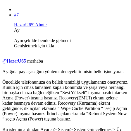
#7
HazarU65' Alıntı:
Ay
Aynı şekilde bende de gelmedi
Genişletmek için tıkla ...
@HazarU65
merhaba
Aşağıda paylaşacağım yöntemi deneyebilir misin belki işine yarar.
Öncelikle telefonunuza ön bellek temizliği uygulamanızı öneriyoruz.
Bunun için cihaz tamamen kapalı konumda ve şarja veya herhangi
bir başka cihaza bağlı değilken "Sesi Yükselt" tuşuna basılı tutarken
Açma (Power) tuşuna basınız. Recovery(EMUI) ekranı gelene
kadar basmaya devam ediniz. Recovery (Kurtarma) ekranı
geldiğinde; ilk açılan ekranda “ Wipe Cache Partition “’ seçip Açma
(Power) tuşuna basınız. İkinci açılan ekranda “Reboot System Now
“ seçip Açma (Power) tuşuna basınız.
Bu işlemin ardından Ayarlar> Sistem> Sistem Güncellemesi> Üç