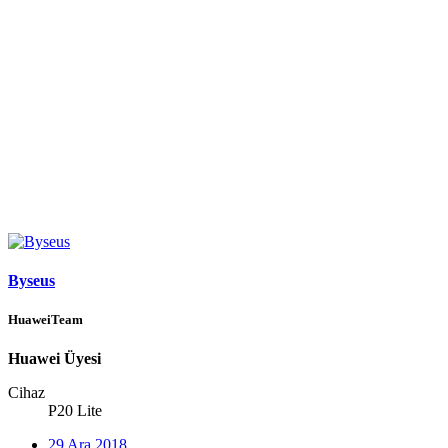
Byseus
HuaweiTeam
Huawei Üyesi
Cihaz
P20 Lite
29 Ara 2018