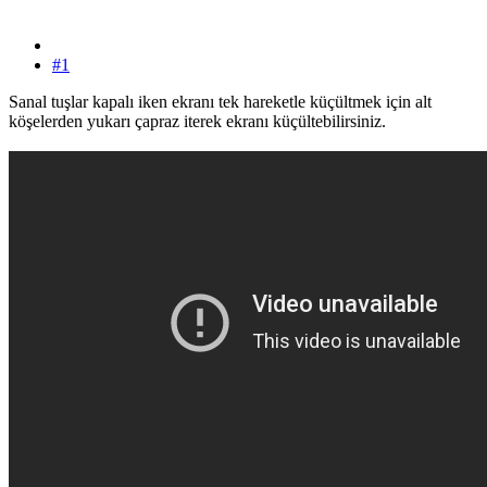
#1
Sanal tuşlar kapalı iken ekranı tek hareketle küçültmek için alt
köşelerden yukarı çapraz iterek ekranı küçültebilirsiniz.