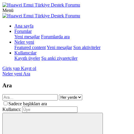
Menü
Ana sayfa
Forumlar
Yeni mesajlar
Forumlarda ara
Neler yeni
Featured content
Yeni mesajlar
Son aktiviteler
Kullanıcılar
Kayıtlı üyeler
Şu anki ziyaretçiler
Giriş yap
Kayıt ol
Neler yeni
Ara
Ara
Sadece başlıkları ara
Kullanıcı: