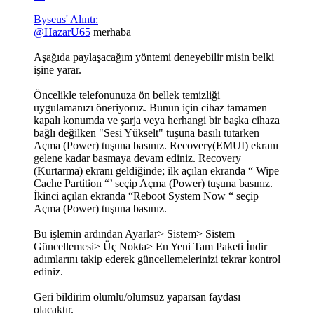
Byseus' Alıntı:
@HazarU65
merhaba
Aşağıda paylaşacağım yöntemi deneyebilir misin belki
işine yarar.
Öncelikle telefonunuza ön bellek temizliği
uygulamanızı öneriyoruz. Bunun için cihaz tamamen
kapalı konumda ve şarja veya herhangi bir başka cihaza
bağlı değilken "Sesi Yükselt" tuşuna basılı tutarken
Açma (Power) tuşuna basınız. Recovery(EMUI) ekranı
gelene kadar basmaya devam ediniz. Recovery
(Kurtarma) ekranı geldiğinde; ilk açılan ekranda “ Wipe
Cache Partition “’ seçip Açma (Power) tuşuna basınız.
İkinci açılan ekranda “Reboot System Now “ seçip
Açma (Power) tuşuna basınız.
Bu işlemin ardından Ayarlar> Sistem> Sistem
Güncellemesi> Üç Nokta> En Yeni Tam Paketi İndir
adımlarını takip ederek güncellemelerinizi tekrar kontrol
ediniz.
Geri bildirim olumlu/olumsuz yaparsan faydası
olacaktır.