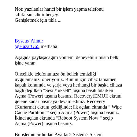
Not: yazılanlar harici bir işlem yapma telefonu
sıfırlarsın silinir herşey.
Genişletmek için tıkla ...
Byseus' Alıntı:
@HazarU65
merhaba
Aşağıda paylaşacağım yöntemi deneyebilir misin belki
işine yarar.
Öncelikle telefonunuza ön bellek temizliği
uygulamanızı öneriyoruz. Bunun için cihaz tamamen
kapalı konumda ve şarja veya herhangi bir başka cihaza
bağlı değilken "Sesi Yükselt" tuşuna basılı tutarken
Açma (Power) tuşuna basınız. Recovery(EMUI) ekranı
gelene kadar basmaya devam ediniz. Recovery
(Kurtarma) ekranı geldiğinde; ilk açılan ekranda “ Wipe
Cache Partition “’ seçip Açma (Power) tuşuna basınız.
İkinci açılan ekranda “Reboot System Now “ seçip
Açma (Power) tuşuna basınız.
Bu işlemin ardından Ayarlar> Sistem> Sistem