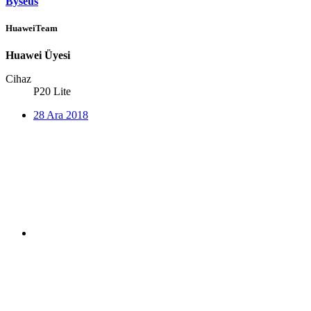
Byseus
HuaweiTeam
Huawei Üyesi
Cihaz
P20 Lite
28 Ara 2018