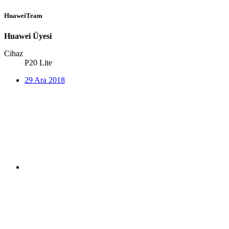
HuaweiTeam
Huawei Üyesi
Cihaz
P20 Lite
29 Ara 2018