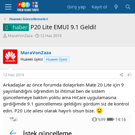
Giriş yap
Kayıt ol
Huawei Güncellemeleri
P20 Lite EMUI 9.1 Geldi!
haber
K
B
MaraVonZaza
12 Haz 2019
o
a
n
ş
b
l
MaraVonZaza
u
a
Huawei üyesi
Huawei Üyesi
y
n
u
g
b
ı
12 Haz 2019
#1
a
ç
ş
t
Arkadaşlar az önce forumda dolaşırken Mate 20 Lite için 9
l
a
yayınlandığını öğrendim bi ihtimal ben de sistem
a
r
güncellemeye baktım yoktu ama HiCare uygulamasına
t
i
girdiğimde 9.1 güncellemesi geldiğini gördüm siz de kontrol
a
h
edin. P20 Lite ailesi olarak hayırlı olsun bize.
n
i