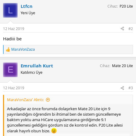
p
Ltfcn
Cihaz
P20 Lite
k
L
i
Yeni Üye
l
e
r
12 Haz 2019
#2
:
Hadiii be
MaraVonZaza
T
e
p
Emrullah Kurt
Cihaz
Mate 20 Lite
k
E
i
Katılımcı Üye
l
e
r
12 Haz 2019
#3
:
MaraVonZaza' Alıntı:
Arkadaşlar az önce forumda dolaşırken Mate 20 Lite için 9
yayınlandığını öğrendim bi ihtimal ben de sistem güncellemeye
baktım yoktu ama HiCare uygulamasına girdiğimde 9.1
güncellemesi geldiğini gördüm siz de kontrol edin. P20 Lite ailesi
olarak hayırlı olsun bize.