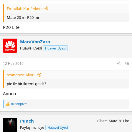
Emrullah Kurt' Alıntı:
Mate 20 mi P20 mi
P20 Lite
MaraVonZaza
Huawei üyesi
Huawei Üyesi
12 Haz 2019
#6
ozangoze' Alıntı:
pie ile birliktemi geldi ?
Aynen
ozangoze
T
e
p
k
Punch
Cihaz
Mate 20 Lite
i
Paylaşımcı üye
Huawei Üyesi
l