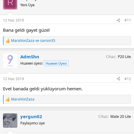
R
i
Yeni Üye
l
e
r
12 Haz 2019
#11
:
Bana geldi gayet güzel
MaraVonZaza
ve
sarisin35
T
e
p
AdmShn
Cihaz
P20 Lite
k
i
Huawei üyesi
Huawei Üyesi
l
e
r
12 Haz 2019
#12
:
Evet banada geldi yüklüyorum hemen.
MaraVonZaza
T
e
p
k
yergun02
Cihaz
Mate 20 Lite
i
Paylaşımcı üye
l
e