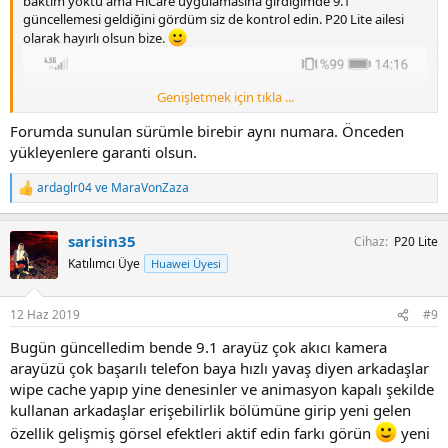
baktım yoktu ama HiCare uygulamasına girdiğimde 9.1
güncellemesi geldiğini gördüm siz de kontrol edin. P20 Lite ailesi
olarak hayırlı olsun bize.
Genişletmek için tıkla ...
Forumda sunulan sürümle birebir aynı numara. Önceden
yükleyenlere garanti olsun.
ardaglr04
ve
MaraVonZaza
T
e
p
sarisin35
Cihaz
P20 Lite
k
i
Katılımcı Üye
Huawei Üyesi
l
e
r
12 Haz 2019
#9
:
Bugün güncelledim bende 9.1 arayüz çok akıcı kamera
arayüzü çok başarılı telefon baya hızlı yavaş diyen arkadaşlar
wipe cache yapıp yine denesinler ve animasyon kapalı şekilde
kullanan arkadaşlar erişebilirlik bölümüne girip yeni gelen
özellik gelişmiş görsel efektleri aktif edin farkı görün
yeni