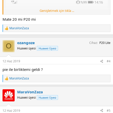
Genişletmek için tıkla ...
Mate 20 mi P20 mi
MaraVonZaza
T
e
p
k
ozangoze
Cihaz
P20 Lite
O
i
Huawei üyesi
Huawei Üyesi
l
e
r
12 Haz 2019
#4
:
pie ile birliktemi geldi ?
MaraVonZaza
T
e
p
MaraVonZaza
k
i
Huawei üyesi
Huawei Üyesi
l
e
r
12 Haz 2019
#5
: