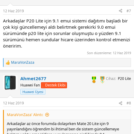
e
r
12 Haz 2019
#7
:
Arkadaşlar P20 Lite için 9.1 emui sistemi dağıtımı başladı bir
çok kişi güncellemeyi aldı belirtmek gerekirki 9.0 emui
sürümünde p20 lite için sorunlar oluşmuştu o yüzden 9.1
sürümünü hemen sundular hicare üzerinden kontrol etmenizi
öneririm.
Son düzenleme:
12 Haz 2019
MaraVonZaza
T
e
p
Ahmet2677
Cihaz
P20 Lite
k
i
Destek Ekibi
Huawei Fan
l
Huawei Üyesi
e
r
:
12 Haz 2019
#8
MaraVonZaza' Alıntı:
Arkadaşlar az önce forumda dolaşırken Mate 20 Lite için 9
yayınlandığını öğrendim bi ihtimal ben de sistem güncellemeye