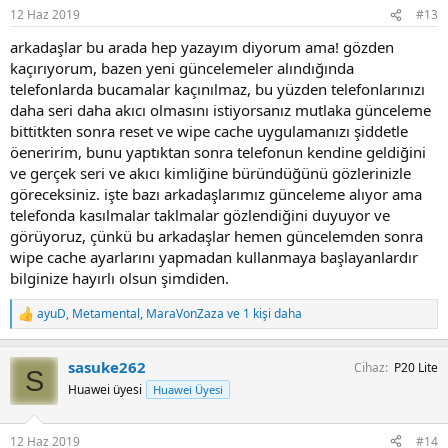
r
12 Haz 2019
#13
:
arkadaşlar bu arada hep yazayım diyorum ama! gözden
kaçırıyorum, bazen yeni güncelemeler alındığında
telefonlarda bucamalar kaçınılmaz, bu yüzden telefonlarınızı
daha seri daha akıcı olmasını istiyorsanız mutlaka günceleme
bittitkten sonra reset ve wipe cache uygulamanızı şiddetle
öeneririm, bunu yaptıktan sonra telefonun kendine geldiğini
ve gerçek seri ve akıcı kimliğine büründüğünü gözlerinizle
göreceksiniz. işte bazı arkadaşlarımız günceleme alıyor ama
telefonda kasılmalar taklmalar gözlendiğini duyuyor ve
görüyoruz, çünkü bu arkadaşlar hemen güncelemden sonra
wipe cache ayarlarını yapmadan kullanmaya başlayanlardır
bilginize hayırlı olsun şimdiden.
ayuD
,
Metamental
,
MaraVonZaza
ve 1 kişi daha
T
e
p
sasuke262
Cihaz
P20 Lite
k
S
i
Huawei üyesi
Huawei Üyesi
l
e
r
12 Haz 2019
#14