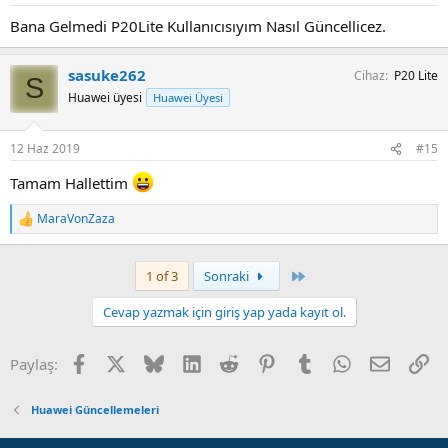
:
Bana Gelmedi P20Lite Kullanıcısıyım Nasıl Güncellicez.
sasuke262
Cihaz
P20 Lite
S
Huawei üyesi
Huawei Üyesi
12 Haz 2019
#15
Tamam Hallettim
MaraVonZaza
T
e
p
k
Son
1 of 3
Sonraki
i
l
Cevap yazmak için giriş yap yada kayıt ol.
e
r
:
Facebook
X
Bluesky
LinkedIn
Reddit
Pinterest
Tumblr
WhatsApp
E-posta
Li
Paylaş:
Huawei Güncellemeleri