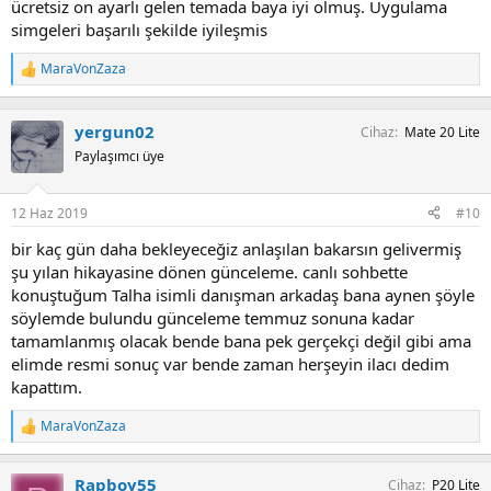
ücretsiz on ayarlı gelen temada baya iyi olmuş. Uygulama
simgeleri başarılı şekilde iyileşmis
MaraVonZaza
T
e
p
k
yergun02
Cihaz
Mate 20 Lite
i
Paylaşımcı üye
l
e
r
12 Haz 2019
#10
:
bir kaç gün daha bekleyeceğiz anlaşılan bakarsın gelivermiş
şu yılan hikayasine dönen günceleme. canlı sohbette
konuştuğum Talha isimli danışman arkadaş bana aynen şöyle
söylemde bulundu günceleme temmuz sonuna kadar
tamamlanmış olacak bende bana pek gerçekçi değil gibi ama
elimde resmi sonuç var bende zaman herşeyin ilacı dedim
kapattım.
MaraVonZaza
T
e
p
Rapboy55
Cihaz
P20 Lite
k