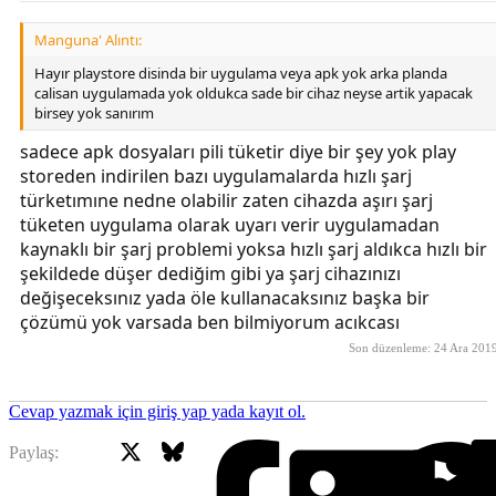
Manguna' Alıntı:
Hayır playstore disinda bir uygulama veya apk yok arka planda
calisan uygulamada yok oldukca sade bir cihaz neyse artik yapacak
birsey yok sanırım
sadece apk dosyaları pili tüketir diye bir şey yok play
storeden indirilen bazı uygulamalarda hızlı şarj
türketımıne nedne olabilir zaten cihazda aşırı şarj
tüketen uygulama olarak uyarı verir uygulamadan
kaynaklı bir şarj problemi yoksa hızlı şarj aldıkca hızlı bir
şekildede düşer dediğim gibi ya şarj cihazınızı
değişeceksınız yada öle kullanacaksınız başka bir
çözümü yok varsada ben bilmiyorum acıkcası
Son düzenleme:
24 Ara 201
Cevap yazmak için giriş yap yada kayıt ol.
X
Bluesky
Facebook
Paylaş: