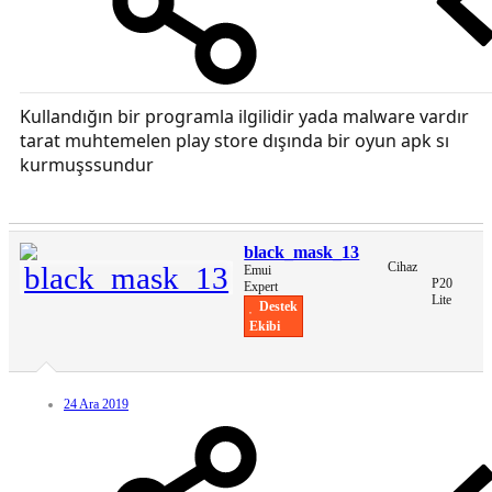
Kullandığın bir programla ilgilidir yada malware vardır
tarat muhtemelen play store dışında bir oyun apk sı
kurmuşssundur
black_mask_13
Cihaz
Emui
P20
Expert
Lite
Destek
Ekibi
24 Ara 2019