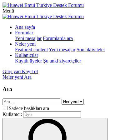
Menü
Ana sayfa
Forumlar
Yeni mesajlar
Forumlarda ara
Neler yeni
Featured content
Yeni mesajlar
Son aktiviteler
Kullanıcılar
Kayıtlı üyeler
Şu anki ziyaretçiler
Giriş yap
Kayıt ol
Neler yeni
Ara
Ara
Sadece başlıkları ara
Kullanıcı: