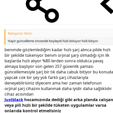
Manguna' Alıntı:
Hayir güncelleme önceside böyleydi hizli doluyor hizli bitiyor
benımde gözlemlediğim kadar hızlı şarj alınca pilde hızlı
bir şekilde tükenıyor benım orjınal şarjı olmadığı için ilk
başlarda hızlı alıyor %80 lerden sonra oldukca yavaş
almaya başlıyor son gelen 257 güvenlik yaması
güncellemesiyle şarj bir tık daha cabuk bitiyor bu konud
yapcak cok bir şey yok farklı şarj cihazlarıyla
deneyebilrisiniz diyecem ama her zaman telefonun
orjinal şarj cihazını kullanmak daha iyidir daha sağlıklıdır
cihaz acısından
Justblack
hocamızında dediği gibi arka planda calışa
veya pili hızlı bir şekilde tüketen uygulamlar varsa
onlarıda kontrol etmelisiniz