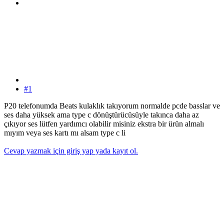
#1
P20 telefonumda Beats kulaklık takıyorum normalde pcde basslar ve
ses daha yüksek ama type c dönüştürücüsüyle takınca daha az
çıkıyor ses lütfen yardımcı olabilir misiniz ekstra bir ürün almalı
mıyım veya ses kartı mı alsam type c li
Cevap yazmak için giriş yap yada kayıt ol.