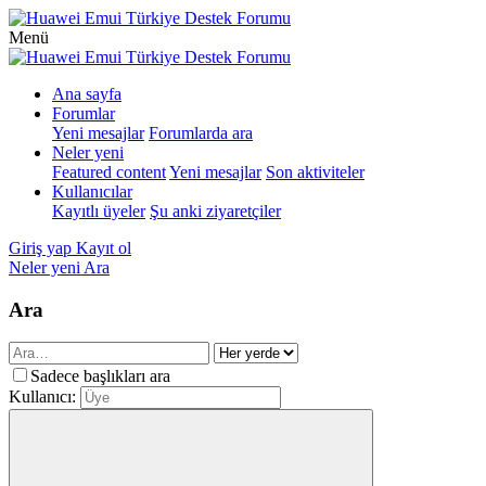
Menü
Ana sayfa
Forumlar
Yeni mesajlar
Forumlarda ara
Neler yeni
Featured content
Yeni mesajlar
Son aktiviteler
Kullanıcılar
Kayıtlı üyeler
Şu anki ziyaretçiler
Giriş yap
Kayıt ol
Neler yeni
Ara
Ara
Sadece başlıkları ara
Kullanıcı: