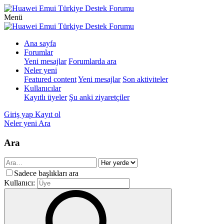
Menü
Ana sayfa
Forumlar
Yeni mesajlar
Forumlarda ara
Neler yeni
Featured content
Yeni mesajlar
Son aktiviteler
Kullanıcılar
Kayıtlı üyeler
Şu anki ziyaretçiler
Giriş yap
Kayıt ol
Neler yeni
Ara
Ara
Sadece başlıkları ara
Kullanıcı: