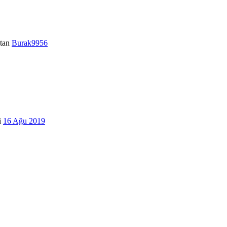
tan
Burak9956
i
16 Ağu 2019