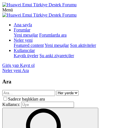
Menü
Ana sayfa
Forumlar
Yeni mesajlar
Forumlarda ara
Neler yeni
Featured content
Yeni mesajlar
Son aktiviteler
Kullanıcılar
Kayıtlı üyeler
Şu anki ziyaretçiler
Giriş yap
Kayıt ol
Neler yeni
Ara
Ara
Sadece başlıkları ara
Kullanıcı: