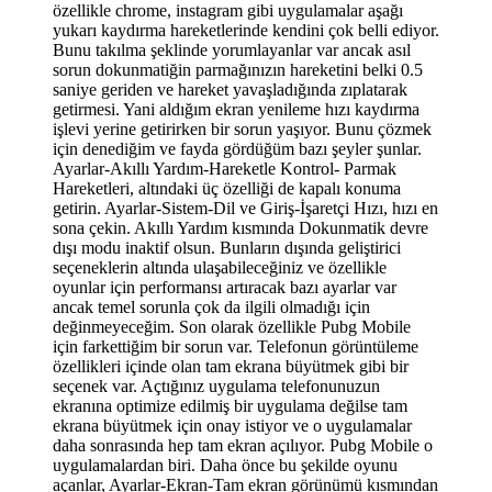
özellikle chrome, instagram gibi uygulamalar aşağı
yukarı kaydırma hareketlerinde kendini çok belli ediyor.
Bunu takılma şeklinde yorumlayanlar var ancak asıl
sorun dokunmatiğin parmağınızın hareketini belki 0.5
saniye geriden ve hareket yavaşladığında zıplatarak
getirmesi. Yani aldığım ekran yenileme hızı kaydırma
işlevi yerine getirirken bir sorun yaşıyor. Bunu çözmek
için denediğim ve fayda gördüğüm bazı şeyler şunlar.
Ayarlar-Akıllı Yardım-Hareketle Kontrol- Parmak
Hareketleri, altındaki üç özelliği de kapalı konuma
getirin. Ayarlar-Sistem-Dil ve Giriş-İşaretçi Hızı, hızı en
sona çekin. Akıllı Yardım kısmında Dokunmatik devre
dışı modu inaktif olsun. Bunların dışında geliştirici
seçeneklerin altında ulaşabileceğiniz ve özellikle
oyunlar için performansı artıracak bazı ayarlar var
ancak temel sorunla çok da ilgili olmadığı için
değinmeyeceğim. Son olarak özellikle Pubg Mobile
için farkettiğim bir sorun var. Telefonun görüntüleme
özellikleri içinde olan tam ekrana büyütmek gibi bir
seçenek var. Açtığınız uygulama telefonunuzun
ekranına optimize edilmiş bir uygulama değilse tam
ekrana büyütmek için onay istiyor ve o uygulamalar
daha sonrasında hep tam ekran açılıyor. Pubg Mobile o
uygulamalardan biri. Daha önce bu şekilde oyunu
açanlar, Ayarlar-Ekran-Tam ekran görünümü kısmından