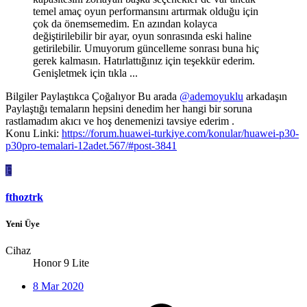
temel amaç oyun performansını artırmak olduğu için
çok da önemsemedim. En azından kolayca
değiştirilebilir bir ayar, oyun sonrasında eski haline
getirilebilir. Umuyorum güncelleme sonrası buna hiç
gerek kalmasın. Hatırlattığınız için teşekkür ederim.
Genişletmek için tıkla ...
Bilgiler Paylaştıkca Çoğalıyor Bu arada
@ademoyuklu
arkadaşın
Paylaştığı temaların hepsini denedim her hangi bir soruna
rastlamadım akıcı ve hoş denemenizi tavsiye ederim .
Konu Linki:
https://forum.huawei-turkiye.com/konular/huawei-p30-
p30pro-temalari-12adet.567/#post-3841
F
fthoztrk
Yeni Üye
Cihaz
Honor 9 Lite
8 Mar 2020