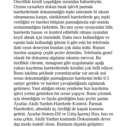
Öncelikle kendi yaşadığım sorundan bahsedeyim.
Oyunu oynarken dokun bırak işlevli parmak
hareketlerinde dokunmatiğin tepki süresinde bi sıkıntı
olmamasına karşın, sürüklemeli hareketlerde geç tepki
verdiğini ve hareket bitişinin parmağınızla eşit oranda
sonlanmadığını farkettim. Bu tarz oyun oynayanlar bilir,
hareketin hassas ve kontrol edilebilir olması oyundan
keyif almak için önemlidir. Daha önce kullandığım ve
eşimin hala kullandığı iphone 6 gibi eski bir telefonda
dahi oyun deneyimi bundan çok daha üsttü. Bunun
üzerine araştırıp çeşitli şeyler denedim. Telefonda genel
olarak bir dokunma algılama sıkıntısı mevcut. Bu
özellikle chrome, instagram gibi uygulamalar aşağı
yukarı kaydırma hareketlerinde kendini çok belli ediyor.
Bunu takılma şeklinde yorumlayanlar var ancak asıl
sorun dokunmatiğin parmağınızın hareketini belki 0.5
saniye geriden ve hareket yavaşladığında zıplatarak
getirmesi. Yani aldığım ekran yenileme hızı kaydırma
işlevi yerine getirirken bir sorun yaşıyor. Bunu çözmek
için denediğim ve fayda gördüğüm bazı şeyler şunlar.
Ayarlar-Akıllı Yardım-Hareketle Kontrol- Parmak
Hareketleri, altındaki üç özelliği de kapalı konuma
getirin. Ayarlar-Sistem-Dil ve Giriş-İşaretçi Hızı, hızı en
sona çekin. Akıllı Yardım kısmında Dokunmatik devre
dışı modu inaktif olsun. Bunların dışında geliştirici