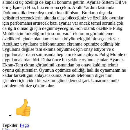
altındaki üç özelliği de kapalı konuma getirin. Ayarlar-Sistem-Dil ve
Giriş-İşaretçi Hızı, hızı en sona çekin. Akıllı Yardım kısmında
Dokunmatik devre dışı modu inaktif olsun. Bunların dışında
geliştirici seçeneklerin altında ulaşabileceğiniz ve özellikle oyunlar
için performansı artıracak bazı ayarlar var ancak temel sorunla çok
da ilgili olmadığı için değinmeyeceğim. Son olarak özellikle Pubg
Mobile için farkettiğim bir sorun var. Telefonun görüntüleme
özellikleri içinde olan tam ekrana büyütmek gibi bir seçenek var.
Açtığınız uygulama telefonunuzun ekranına optimize edilmiş bir
uygulama değilse tam ekrana büyütmek için onay istiyor ve o
uygulamalar daha sonrasında hep tam ekran açılıyor. Pubg Mobile o
uygulamalardan biri. Daha önce bu şekilde oyunu açanlar, Ayarlar-
Ekran-Tam ekran görünümü kısmından bu onayı kaldırıp tekrar
oyunu çalıştırsınlar. Oyunun optimize edildiği hali ile oynamanın ne
kadar farkettiğini anlayacaksınız. Ancak telefonun diğer tüm
işlemleri için ciddi bir yazılım güncellemesi şart. Umarım emui9
problemlerimize çözüm olur.
Tepkiler:
Fego