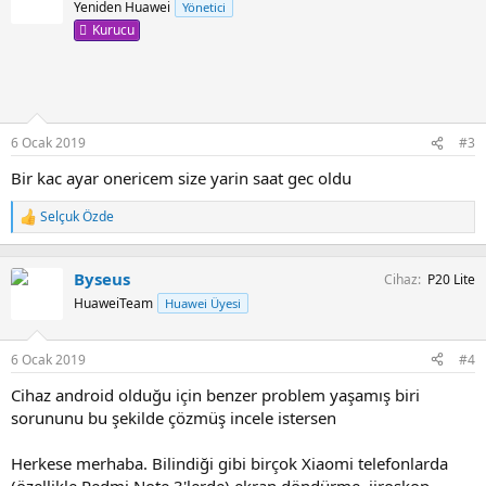
Yeniden Huawei
Yönetici
Kurucu
6 Ocak 2019
#3
Bir kac ayar onericem size yarin saat gec oldu
Selçuk Özde
T
e
p
k
Byseus
Cihaz
P20 Lite
i
HuaweiTeam
Huawei Üyesi
l
e
r
6 Ocak 2019
#4
:
Cihaz android olduğu için benzer problem yaşamış biri
sorununu bu şekilde çözmüş incele istersen
Herkese merhaba. Bilindiği gibi birçok Xiaomi telefonlarda
(özellikle Redmi Note 3'lerde) ekran döndürme, jiroskop,