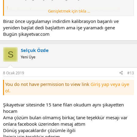
You do not have permission to view link
Giriş yap veya üye ol.
Genişletmek için tıkla ...
(Play Store)
Biraz önce uygulamayı indirdim kalibrasyon başarılı ve
yeniden başlat dedi başlattım ama işe yaramadı gene
You do not have permission to view link
Giriş yap veya üye ol.
Bugün şikayetvar.com
Selçuk Özde
S
Yeni Üye
8 Ocak 2019
#13
You do not have permission to view link
Giriş yap veya üye
ol.
Şikayetvar sitesinde 15 tane filan okudum aynı şikayetten
hocam
Ama çözüm bulan olmamış birkaç tane teşekkür mesajı var
onlara facebook üzerinden mesaj attım
Dönüş yapacaklardır çözümle ilgili
İlginiz için teşekkür ederim