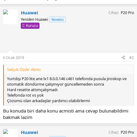
Huawei
Cihaz
P20 Pro
Yeniden Huawei
Yönetici
Kurucu
6 Ocak 2019
#2
Selçuk Özde' Alıntı:
Yurtdışı P20 lite ane lx1 8.0.0.146 c461 telefonda pusula jiroskop ve
otomatik döndürme çalışmıyor güncellemeden sonra
Hard resette attımçalışmadı
Telefonda rot vs yok
Çözümü olan arkadaşlar yardımcı olabilirlermi
Bu konuda biri daha konu acmisti ama cevap bulunabildimi
bakmak lazim
Huawei
Cihaz
P20 Pro