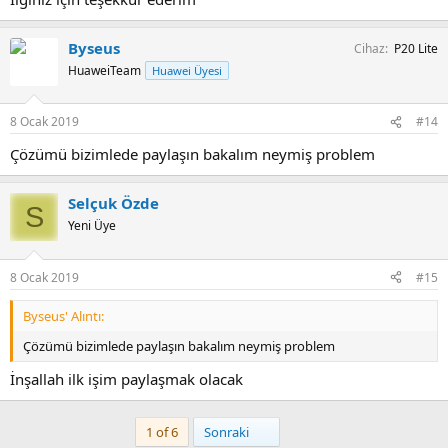
Byseus
Cihaz
P20 Lite
HuaweiTeam
Huawei Üyesi
8 Ocak 2019
#14
Çözümü bizimlede paylaşın bakalım neymiş problem
Selçuk Özde
S
Yeni Üye
8 Ocak 2019
#15
Byseus' Alıntı:
Çözümü bizimlede paylaşın bakalım neymiş problem
İnşallah ilk işim paylaşmak olacak
Son
1 of 6
Sonraki