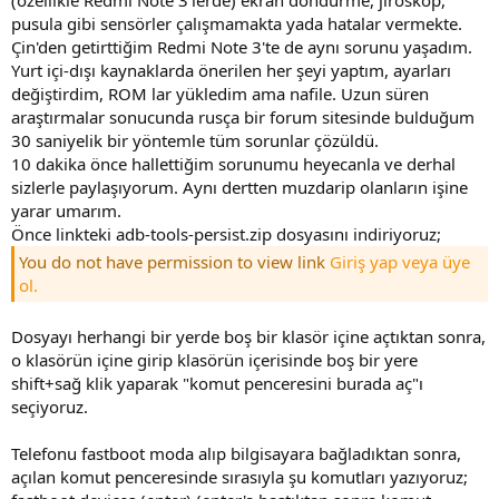
pusula gibi sensörler çalışmamakta yada hatalar vermekte.
Çin'den getirttiğim Redmi Note 3'te de aynı sorunu yaşadım.
Yurt içi-dışı kaynaklarda önerilen her şeyi yaptım, ayarları
değiştirdim, ROM lar yükledim ama nafile. Uzun süren
araştırmalar sonucunda rusça bir forum sitesinde bulduğum
30 saniyelik bir yöntemle tüm sorunlar çözüldü.
10 dakika önce hallettiğim sorunumu heyecanla ve derhal
sizlerle paylaşıyorum. Aynı dertten muzdarip olanların işine
yarar umarım.
Önce linkteki adb-tools-persist.zip dosyasını indiriyoruz;
You do not have permission to view link
Giriş yap veya üye
ol.
Dosyayı herhangi bir yerde boş bir klasör içine açtıktan sonra,
o klasörün içine girip klasörün içerisinde boş bir yere
shift+sağ klik yaparak "komut penceresini burada aç"ı
seçiyoruz.
Telefonu fastboot moda alıp bilgisayara bağladıktan sonra,
açılan komut penceresinde sırasıyla şu komutları yazıyoruz;