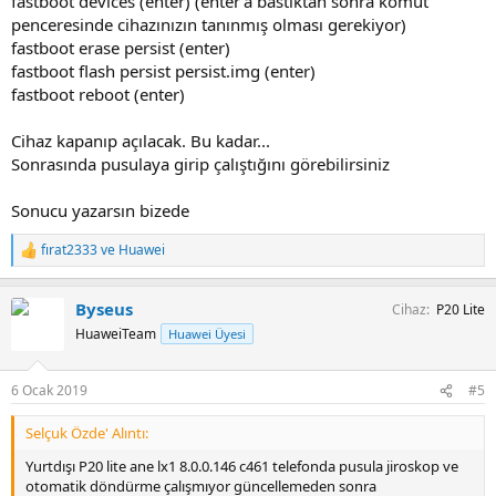
fastboot devices (enter) (enter'a bastıktan sonra komut
penceresinde cihazınızın tanınmış olması gerekiyor)
fastboot erase persist (enter)
fastboot flash persist persist.img (enter)
fastboot reboot (enter)
Cihaz kapanıp açılacak. Bu kadar...
Sonrasında pusulaya girip çalıştığını görebilirsiniz
Sonucu yazarsın bizede
fırat2333
ve
Huawei
T
e
p
Byseus
Cihaz
P20 Lite
k
i
HuaweiTeam
Huawei Üyesi
l
e
r
6 Ocak 2019
#5
:
Selçuk Özde' Alıntı:
Yurtdışı P20 lite ane lx1 8.0.0.146 c461 telefonda pusula jiroskop ve
otomatik döndürme çalışmıyor güncellemeden sonra