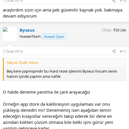
7 Ocak 2019
#10
araştırdım sizin için ama pek güvenilir kaynak yok. bakmaya
devam ediyorum
Byseus
Cihaz
P20 Lite
HuaweiTeam
Huawei Üyesi
7 Ocak 2019
#11
Selçuk Özde' Alıntı:
Beş kere yapmışımdır bu Hard reset işlemini Byseus hocam senin
hatırın içinde yaptım ama nafile
O halde deneme yanılma ile çare arayacağız
Örneğin app store da kalibrasyon uygulaması var onu
yükleyip denedin mi? Denememiş isen aşağıdan temin
edeceğin kısayollar vereceğim takip ederek bir dene en
azından kökten çözüm olmasa bile belki işini görür yeni
yazılım gelinceye kadar.