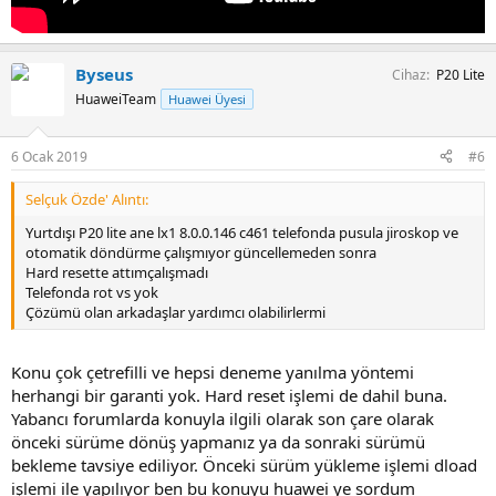
Byseus
Cihaz
P20 Lite
HuaweiTeam
Huawei Üyesi
6 Ocak 2019
#6
Selçuk Özde' Alıntı:
Yurtdışı P20 lite ane lx1 8.0.0.146 c461 telefonda pusula jiroskop ve
otomatik döndürme çalışmıyor güncellemeden sonra
Hard resette attımçalışmadı
Telefonda rot vs yok
Çözümü olan arkadaşlar yardımcı olabilirlermi
Konu çok çetrefilli ve hepsi deneme yanılma yöntemi
herhangi bir garanti yok. Hard reset işlemi de dahil buna.
Yabancı forumlarda konuyla ilgili olarak son çare olarak
önceki sürüme dönüş yapmanız ya da sonraki sürümü
bekleme tavsiye ediliyor. Önceki sürüm yükleme işlemi dload
işlemi ile yapılıyor ben bu konuyu huawei ye sordum