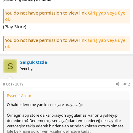
You do not have permission to view link
Giriş yap veya üye
ol.
(Play Store)
You do not have permission to view link
Giriş yap veya üye
ol.
Selçuk Özde
S
Yeni Üye
8 Ocak 2019
#12
Byseus' Alıntı:
O halde deneme yanılma ile çare arayacağız
Örneğin app store da kalibrasyon uygulaması var onu yükleyip
denedin mi? Denememiş isen aşağıdan temin edeceğin kısayollar
vereceğim takip ederek bir dene en azından kökten çözüm olmasa
bile belki işini görür yeni yazılım gelinceye kadar.