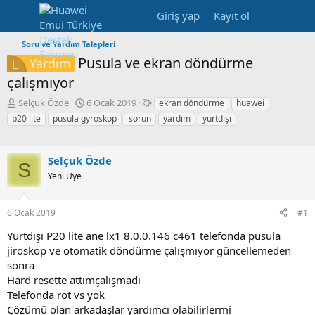
Giriş yap
Kayıt ol
Soru ve Yardım Talepleri
Pusula ve ekran döndürme
Yardım
çalışmıyor
K
B
E
Selçuk Özde
6 Ocak 2019
ekran döndürme
huawei
o
a
t
p20 lite
pusula gyroskop
sorun
yardım
yurtdışı
n
ş
i
b
l
k
u
a
e
Selçuk Özde
S
y
n
t
Yeni Üye
u
g
l
b
ı
e
a
ç
r
6 Ocak 2019
#1
ş
t
l
a
Yurtdışı P20 lite ane lx1 8.0.0.146 c461 telefonda pusula
a
r
jiroskop ve otomatik döndürme çalışmıyor güncellemeden
t
i
sonra
a
h
Hard resette attımçalışmadı
n
i
Telefonda rot vs yok
Çözümü olan arkadaşlar yardımcı olabilirlermi