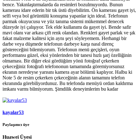
bence. Yakınlaştırmalarda da resimleri bozulmuyordu. Bunun
kamerası idare ederin bir tık üstü diyebilirim. Ön kamerası gayet iyi,
selfi veya bol görüntülü konuşma yapanlar için ideal. Telefonun
parmak okuyucusu ve yüz tanıma sistemi mükemmel denecek
düzeyde iyi çalışıyor. Tek elde kullanımı da gayet iyi. Bende safir
mavi olanı var arkası çift renk olandan. Renkleri gayet parlak ve şık
fakat malzeme kalitesi için aynı şeyi söyleyemem. Herhangi bir
darbe veya düşmede telefonun darbeye karşı nasıl direnç
göstereceğini bilemiyorum. Telefonun menü geçişleri, oyun
performansı güzel, eksi yönlerinden bir tanesi hızlı şarj özelliğinin
olmaması. Bir diğer eksi gördüğüm yönü fotoğraf çekerken
çekeceğiniz fotoğrafı telefononun tamamında göremiyorsunuz
ekranın neredeyse yarısını kamera ayar bölümü kaplıyor. Halbu ki
Note 5 de resim çekerken çekeceğinin alanın tamamını telefon
ekranında görebiliyordunuz. Bu telefonda menüyü ordan kaldırma
imkanı varmı bilmiyorum. Şimdilik deneyimlerim bu kadar
kayalar53
Paylaşımcı üye
Huawei Üyesi