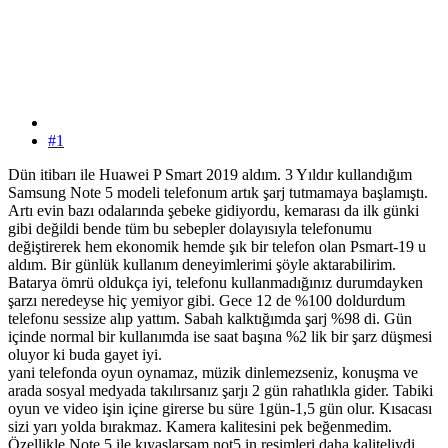
#1
Dün itibarı ile Huawei P Smart 2019 aldım. 3 Yıldır kullandığım
Samsung Note 5 modeli telefonum artık şarj tutmamaya başlamıştı.
Artı evin bazı odalarında şebeke gidiyordu, kemarası da ilk günki
gibi değildi bende tüm bu sebepler dolayısıyla telefonumu
değiştirerek hem ekonomik hemde şık bir telefon olan Psmart-19 u
aldım. Bir günlük kullanım deneyimlerimi şöyle aktarabilirim.
Batarya ömrü oldukça iyi, telefonu kullanmadığınız durumdayken
şarzı neredeyse hiç yemiyor gibi. Gece 12 de %100 doldurdum
telefonu sessize alıp yattım. Sabah kalktığımda şarj %98 di. Gün
içinde normal bir kullanımda ise saat başına %2 lik bir şarz düşmesi
oluyor ki buda gayet iyi.
yani telefonda oyun oynamaz, müzik dinlemezseniz, konuşma ve
arada sosyal medyada takılırsanız şarjı 2 gün rahatlıkla gider. Tabiki
oyun ve video işin içine girerse bu süre 1gün-1,5 gün olur. Kısacası
sizi yarı yolda bırakmaz. Kamera kalitesini pek beğenmedim.
Özellikle Note 5 ile kıyaslarsam not5 in resimleri daha kaliteliydi