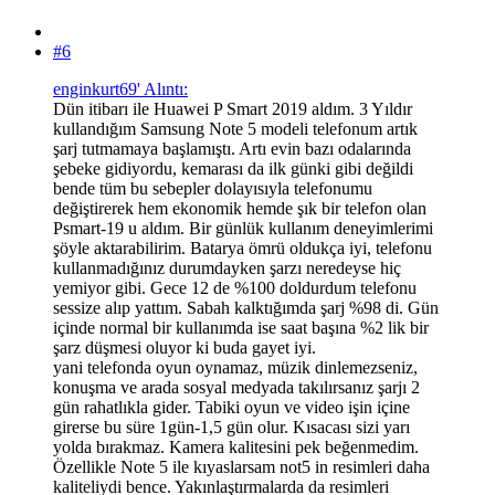
#6
enginkurt69' Alıntı:
Dün itibarı ile Huawei P Smart 2019 aldım. 3 Yıldır
kullandığım Samsung Note 5 modeli telefonum artık
şarj tutmamaya başlamıştı. Artı evin bazı odalarında
şebeke gidiyordu, kemarası da ilk günki gibi değildi
bende tüm bu sebepler dolayısıyla telefonumu
değiştirerek hem ekonomik hemde şık bir telefon olan
Psmart-19 u aldım. Bir günlük kullanım deneyimlerimi
şöyle aktarabilirim. Batarya ömrü oldukça iyi, telefonu
kullanmadığınız durumdayken şarzı neredeyse hiç
yemiyor gibi. Gece 12 de %100 doldurdum telefonu
sessize alıp yattım. Sabah kalktığımda şarj %98 di. Gün
içinde normal bir kullanımda ise saat başına %2 lik bir
şarz düşmesi oluyor ki buda gayet iyi.
yani telefonda oyun oynamaz, müzik dinlemezseniz,
konuşma ve arada sosyal medyada takılırsanız şarjı 2
gün rahatlıkla gider. Tabiki oyun ve video işin içine
girerse bu süre 1gün-1,5 gün olur. Kısacası sizi yarı
yolda bırakmaz. Kamera kalitesini pek beğenmedim.
Özellikle Note 5 ile kıyaslarsam not5 in resimleri daha
kaliteliydi bence. Yakınlaştırmalarda da resimleri