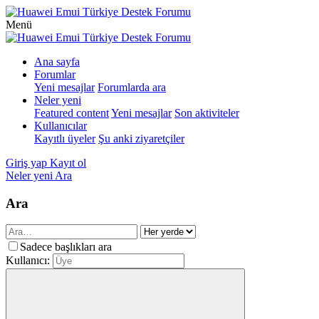
Menü
Ana sayfa
Forumlar
Yeni mesajlar
Forumlarda ara
Neler yeni
Featured content
Yeni mesajlar
Son aktiviteler
Kullanıcılar
Kayıtlı üyeler
Şu anki ziyaretçiler
Giriş yap
Kayıt ol
Neler yeni
Ara
Ara
Sadece başlıkları ara
Kullanıcı: