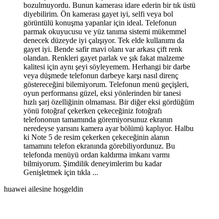
bozulmuyordu. Bunun kamerası idare ederin bir tık üstü
diyebilirim. Ön kamerası gayet iyi, selfi veya bol
görüntülü konuşma yapanlar için ideal. Telefonun
parmak okuyucusu ve yüz tanıma sistemi mükemmel
denecek düzeyde iyi çalışıyor. Tek elde kullanımı da
gayet iyi. Bende safir mavi olanı var arkası çift renk
olandan. Renkleri gayet parlak ve şık fakat malzeme
kalitesi için aynı şeyi söyleyemem. Herhangi bir darbe
veya düşmede telefonun darbeye karşı nasıl direnç
göstereceğini bilemiyorum. Telefonun menü geçişleri,
oyun performansı güzel, eksi yönlerinden bir tanesi
hızlı şarj özelliğinin olmaması. Bir diğer eksi gördüğüm
yönü fotoğraf çekerken çekeceğiniz fotoğrafı
telefononun tamamında göremiyorsunuz ekranın
neredeyse yarısını kamera ayar bölümü kaplıyor. Halbu
ki Note 5 de resim çekerken çekeceğinin alanın
tamamını telefon ekranında görebiliyordunuz. Bu
telefonda menüyü ordan kaldırma imkanı varmı
bilmiyorum. Şimdilik deneyimlerim bu kadar
Genişletmek için tıkla ...
huawei ailesine hoşgeldin