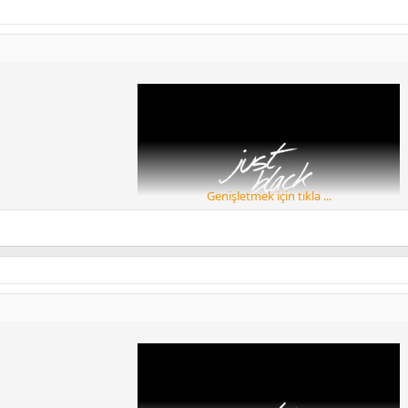
Genişletmek için tıkla ...
AGEOS LAUNCHER FLYME 7 LAUNCHER LAWNCHAİR V2 LAUNCHER NOKİA
LAUNCHER EKLENECEKTİR
HUAWEI
HEPSİ STABİL
Huawei p20 lite denemiştir