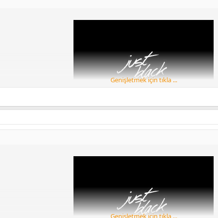
Genişletmek için tıkla ...
AGEOS LAUNCHER FLYME 7 LAUNCHER LAWNCHAİR V2 LAUNCHER NOKİA
LAUNCHER EKLENECEKTİR
HUAWEI
HEPSİ STABİL
Huawei p20 lite denemiştir
yakında
Kaspersky Security taranmıştır
Genişletmek için tıkla ...
[Gizli içerik]