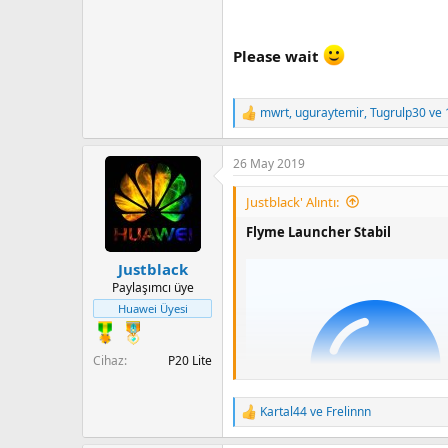
Please wait
mwrt
,
uguraytemir
,
Tugrulp30
ve 
T
e
p
26 May 2019
k
i
l
Justblack' Alıntı:
e
r
Flyme Launcher Stabil
:
Justblack
Paylaşımcı üye
Huawei Üyesi
Cihaz
P20 Lite
Kartal44
ve
Frelinnn
T
e