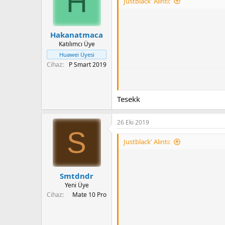
H
Justblack' Alıntı:
Hakanatmaca
Katılımcı Üye
Huawei Üyesi
Cihaz
P Smart 2019
Tesekk
26 Eki 2019
S
Justblack' Alıntı:
PİXEL LAUNCHER + LWP LİNE
Smtdndr
Yeni Üye
Cihaz
Mate 10 Pro
Proje Flyme OS Stock app leriyle 