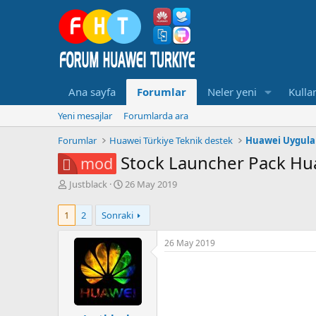
Ana sayfa
Forumlar
Neler yeni
Kullan
Yeni mesajlar
Forumlarda ara
Forumlar
Huawei Türkiye Teknik destek
Huawei Uygula
Stock Launcher Pack Hua
mod
K
B
Justblack
26 May 2019
o
a
n
ş
1
2
Sonraki
b
l
u
a
26 May 2019
y
n
u
g
b
ı
a
ç
ş
t
l
a