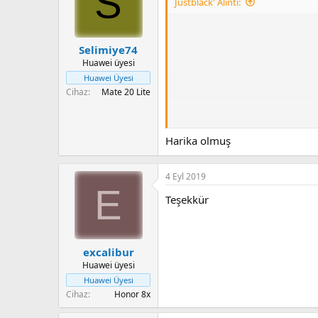
S
Justblack' Alıntı:
PİXEL LAUNCHER + LWP LİNE
Selimiye74
Huawei üyesi
Huawei Üyesi
Cihaz
Mate 20 Lite
Harika olmuş
Please wait
4 Eyl 2019
E
Teşekkür
PİXEL LAUNCHER + LWP LİNE
excalibur
Huawei üyesi
Huawei Üyesi
Cihaz
Honor 8x