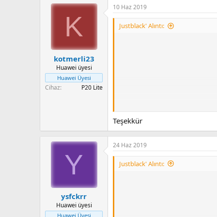
p
10 Haz 2019
k
K
i
l
Justblack' Alıntı:
e
r
:
kotmerli23
Huawei üyesi
Huawei Üyesi
Cihaz
P20 Lite
Teşekkür
24 Haz 2019
Y
Justblack' Alıntı:
PİXEL LAUNCHER + LWP LİNE
ysfckrr
Huawei üyesi
Huawei Üyesi