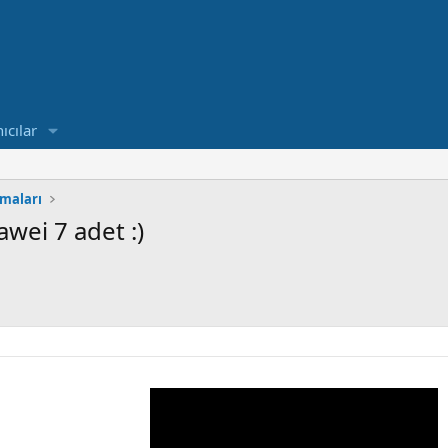
ıcılar
maları
wei 7 adet :)