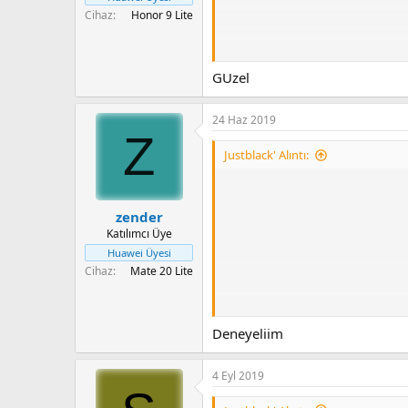
Cihaz
Honor 9 Lite
GUzel
Please wait
24 Haz 2019
Z
Justblack' Alıntı:
PİXEL LAUNCHER + LWP LİNE
zender
Katılımcı Üye
Huawei Üyesi
Cihaz
Mate 20 Lite
Deneyeliim
Please wait
4 Eyl 2019