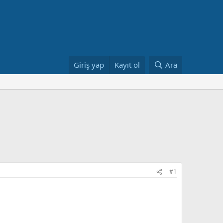
Giriş yap
Kayıt ol
Ara
#1