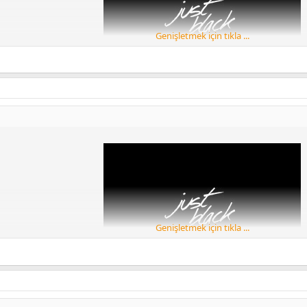
Kaspersky Security taranmıştır
[Gizli içerik]
Genişletmek için tıkla ...
AGEOS LAUNCHER FLYME 7 LAUNCHER LAWNCHAİR V2 LAUNCHER NOKİA
LAUNCHER EKLENECEKTİR
HUAWEI
HEPSİ STABİL
Huawei p20 lite denemiştir
Kaspersky Security taranmıştır
Genişletmek için tıkla ...
[Gizli içerik]