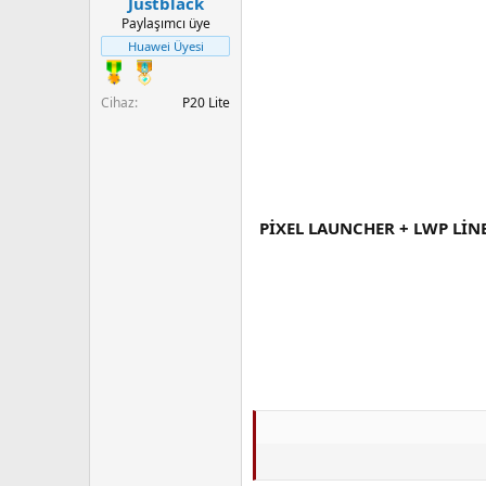
Justblack
a
r
Paylaşımcı üye
t
i
Huawei Üyesi
a
h
n
i
Cihaz
P20 Lite
PİXEL LAUNCHER + LWP Lİ