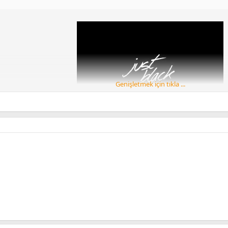
AGEOS LAUNCHER FLYME 7 LAUNCHER LAWNCHAİR V2 LAUNCHER NOKİA
LAUNCHER EKLENECEKTİR
HUAWEI
HEPSİ STABİL
Huawei p20 lite denemiştir
Kaspersky Security taranmıştır
Genişletmek için tıkla ...
[Gizli içerik]
AGEOS LAUNCHER FLYME 7 LAUNCHER LAWNCHAİR V2 LAUNCHER NOKİA
LAUNCHER EKLENECEKTİR
HUAWEI
HEPSİ STABİL
Huawei p20 lite denemiştir
Kaspersky Security taranmıştır
[Gizli içerik]