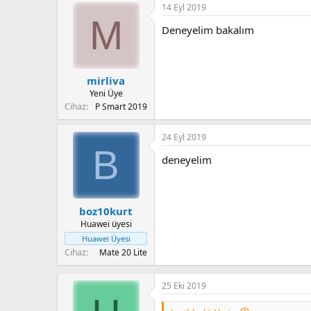
14 Eyl 2019
M
Deneyelim bakalım
Please wait
mirliva
Yeni Üye
Cihaz
P Smart 2019
24 Eyl 2019
B
deneyelim
boz10kurt
Huawei üyesi
Huawei Üyesi
Cihaz
Mate 20 Lite
25 Eki 2019