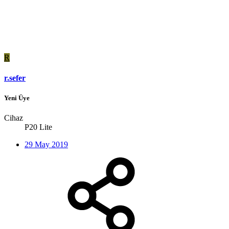
R
r.sefer
Yeni Üye
Cihaz
P20 Lite
29 May 2019