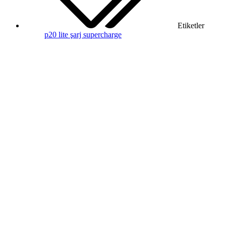
Etiketler
p20 lite
şarj
supercharge