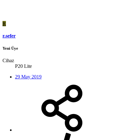
R
r.sefer
Yeni Üye
Cihaz
P20 Lite
29 May 2019