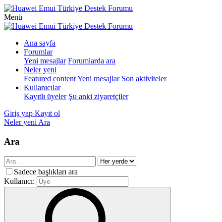
Menü
Ana sayfa
Forumlar
Yeni mesajlar
Forumlarda ara
Neler yeni
Featured content
Yeni mesajlar
Son aktiviteler
Kullanıcılar
Kayıtlı üyeler
Şu anki ziyaretçiler
Giriş yap
Kayıt ol
Neler yeni
Ara
Ara
Sadece başlıkları ara
Kullanıcı: