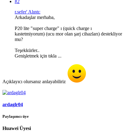
#2
r.sefer' Alıntı:
Arkadaşlar merhaba,
P20 lite "super charge" ı (quick charge ı
kastetmiyorum) (ucu mor olan şarj cihazları) destekliyor
mu?
Teşekkürler..
Genişletmek için tıkla ...
Açıklayıcı olursanız anlayabiliriz
ardaglr04
Paylaşımcı üye
Huawei Üyesi