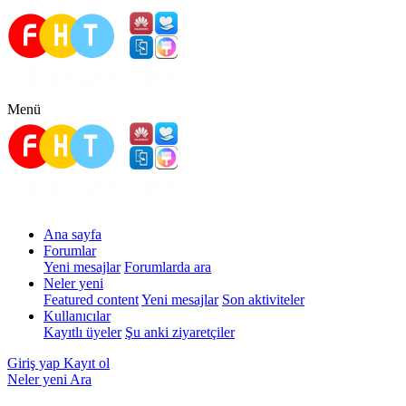
Menü
Ana sayfa
Forumlar
Yeni mesajlar
Forumlarda ara
Neler yeni
Featured content
Yeni mesajlar
Son aktiviteler
Kullanıcılar
Kayıtlı üyeler
Şu anki ziyaretçiler
Giriş yap
Kayıt ol
Neler yeni
Ara