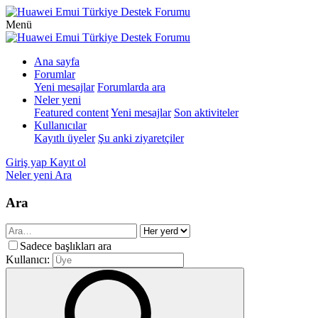
Menü
Ana sayfa
Forumlar
Yeni mesajlar
Forumlarda ara
Neler yeni
Featured content
Yeni mesajlar
Son aktiviteler
Kullanıcılar
Kayıtlı üyeler
Şu anki ziyaretçiler
Giriş yap
Kayıt ol
Neler yeni
Ara
Ara
Sadece başlıkları ara
Kullanıcı: