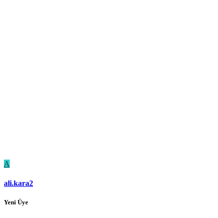
A
ali.kara2
Yeni Üye