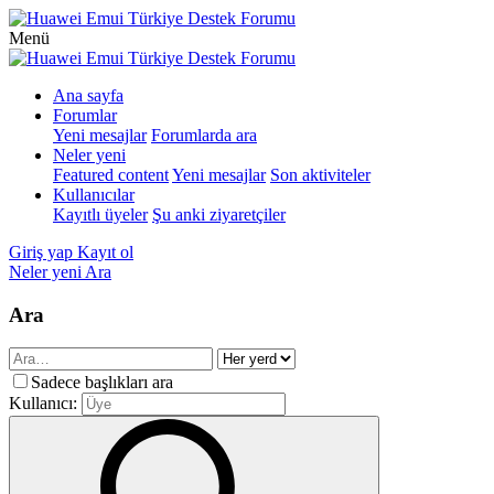
Menü
Ana sayfa
Forumlar
Yeni mesajlar
Forumlarda ara
Neler yeni
Featured content
Yeni mesajlar
Son aktiviteler
Kullanıcılar
Kayıtlı üyeler
Şu anki ziyaretçiler
Giriş yap
Kayıt ol
Neler yeni
Ara
Ara
Sadece başlıkları ara
Kullanıcı: