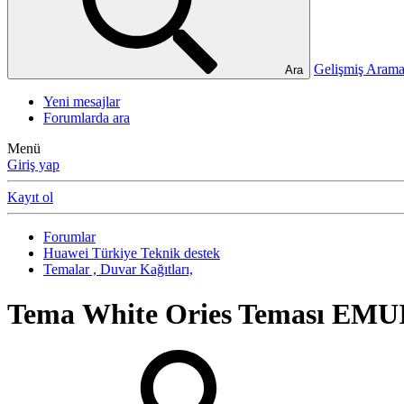
Gelişmiş Ara
Ara
Yeni mesajlar
Forumlarda ara
Menü
Giriş yap
Kayıt ol
Forumlar
Huawei Türkiye Teknik destek
Temalar , Duvar Kağıtları,
Tema
White Ories Teması EMU