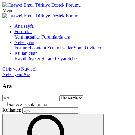
Menü
Ana sayfa
Forumlar
Yeni mesajlar
Forumlarda ara
Neler yeni
Featured content
Yeni mesajlar
Son aktiviteler
Kullanıcılar
Kayıtlı üyeler
Şu anki ziyaretçiler
Giriş yap
Kayıt ol
Neler yeni
Ara
Ara
Sadece başlıkları ara
Kullanıcı: