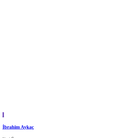
İ
İbrahim Aykaç