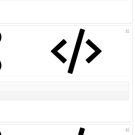
#2
#3