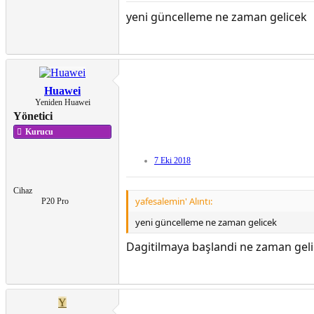
yeni güncelleme ne zaman gelicek
Huawei
Yeniden Huawei
Yönetici
Kurucu
7 Eki 2018
Cihaz
yafesalemin' Alıntı:
P20 Pro
yeni güncelleme ne zaman gelicek
Dagitilmaya başlandi ne zaman geli
Y