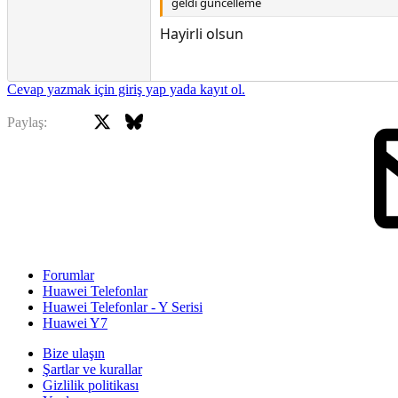
geldi güncelleme
Hayirli olsun
Cevap yazmak için giriş yap yada kayıt ol.
X
Bluesky
Facebook
Paylaş:
Forumlar
Huawei Telefonlar
Huawei Telefonlar - Y Serisi
Huawei Y7
Bize ulaşın
Şartlar ve kurallar
Gizlilik politikası