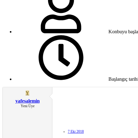
Konbuyu başla
Başlangıç tarih
Y
yafesalemin
Yeni Üye
7 Eki 2018