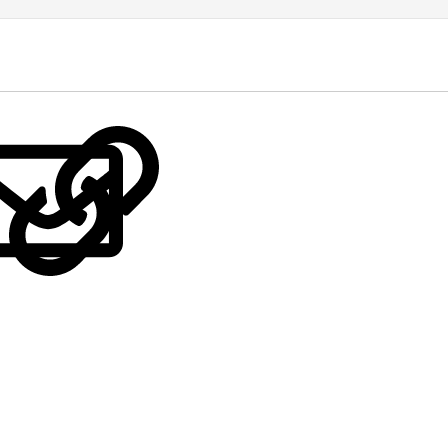
LinkedIn
Reddit
Pinterest
Tumblr
WhatsApp
E-posta
Link