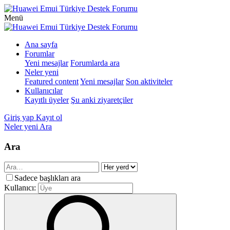
Menü
Ana sayfa
Forumlar
Yeni mesajlar
Forumlarda ara
Neler yeni
Featured content
Yeni mesajlar
Son aktiviteler
Kullanıcılar
Kayıtlı üyeler
Şu anki ziyaretçiler
Giriş yap
Kayıt ol
Neler yeni
Ara
Ara
Sadece başlıkları ara
Kullanıcı: