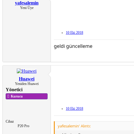
yafesalemin
Yeni Üye
10 Eki 2018
geldi güncelleme
Huawei
Yeniden Huawei
Yönetici
Kurucu
10 Eki 2018
Cihaz
yafesalemin' Alıntı:
P20 Pro