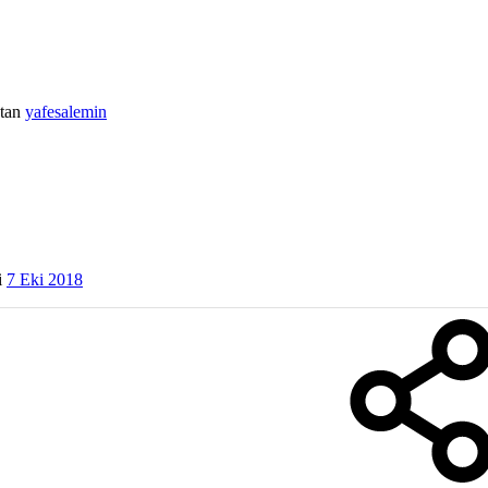
tan
yafesalemin
i
7 Eki 2018