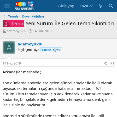
Giriş yap
Kayıt ol
Temalar , Duvar Kağıtları,
Yeni Sürüm İle Gelen Tema Sıkıntıları
Tema
K
B
ademoyuklu
14 Haz 2019
o
a
n
ş
ademoyuklu
b
l
A
u
a
Paylaşımcı üye
Huawei Üyesi
y
n
u
g
14 Haz 2019
#1
b
ı
a
ç
Arkadaşlar merhaba ;
ş
t
l
a
a
r
son günlerde androidlere gelen güncellemeler ile ilgili olarak
t
i
piyasadaki temaların çoğunda hatalar alınmaktadır. 9.1
a
h
sürümü için temalar şuan için yok denecek kadar az ve şuana
n
i
kadar hiç bir şekilde denk gelmedim temaya ama denk gelir
ise sizinle de paylaşırım .
android 8 sürümünde themes editör uygulaması ile ilgili