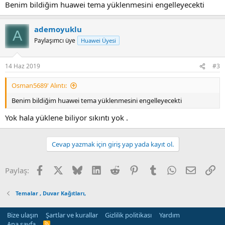
düzenlemeler yapılıyordu fakat program 9 sürümünde fazla
Benim bildiğim huawei tema yüklenmesini engelleyecekti
desteklememektedir .
ademoyuklu
kodlama yaparak yapılan temalarda yapan arkadaşlar varsa bizimle
A
de paylaşılırsa seviniriz.
Paylaşımcı üye
Huawei Üyesi
14 Haz 2019
#3
Osman5689' Alıntı:
Benim bildiğim huawei tema yüklenmesini engelleyecekti
Yok hala yüklene biliyor sıkıntı yok .
Cevap yazmak için giriş yap yada kayıt ol.
Facebook
X
Bluesky
LinkedIn
Reddit
Pinterest
Tumblr
WhatsApp
E-posta
Li
Paylaş:
Temalar , Duvar Kağıtları,
Bize ulaşın
Şartlar ve kurallar
Gizlilik politikası
Yardım
Ana sayfa
R