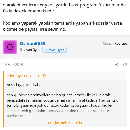
olarak düzenlemeler yapılıyordu fakat program 9 sürümünde
fazla desteklememektedir .
kodlama yaparak yapılan temalarda yapan arkadaşlar varsa
bizimle de paylaşılırsa seviniriz.
Osman5689
Cihaz
P20 Lite
O
Huawei üyesi
Huawei Üyesi
14 Haz 2019
#2
ademoyuklu' Alıntı:
Arkadaşlar merhaba ;
son günlerde androidlere gelen güncellemeler ile ilgili olarak
piyasadaki temaların çoğunda hatalar alınmaktadır. 9.1 sürümü için
temalar şuan için yok denecek kadar az ve şuana kadar hiç bir
şekilde denk gelmedim temaya ama denk gelir ise sizinle de
paylaşırım .
Genişletmek için tıkla ...
android 8 sürümünde themes editör uygulaması ile ilgili olarak