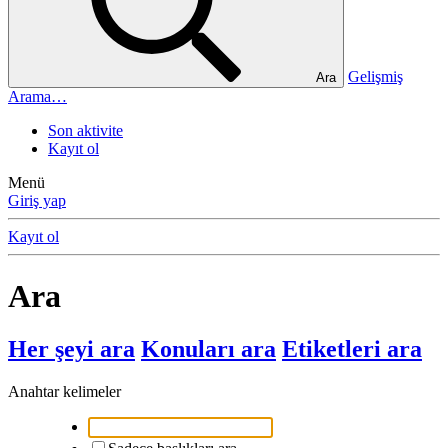
Gelişmiş
Ara
Arama…
Son aktivite
Kayıt ol
Menü
Giriş yap
Kayıt ol
Ara
Her şeyi ara
Konuları ara
Etiketleri ara
Anahtar kelimeler