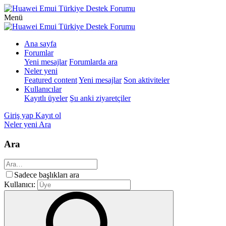
Menü
Ana sayfa
Forumlar
Yeni mesajlar
Forumlarda ara
Neler yeni
Featured content
Yeni mesajlar
Son aktiviteler
Kullanıcılar
Kayıtlı üyeler
Şu anki ziyaretçiler
Giriş yap
Kayıt ol
Neler yeni
Ara
Ara
Sadece başlıkları ara
Kullanıcı: