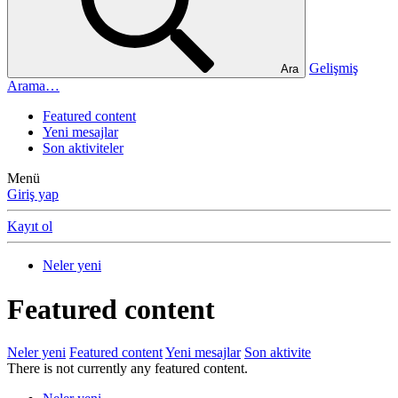
Gelişmiş
Ara
Arama…
Featured content
Yeni mesajlar
Son aktiviteler
Menü
Giriş yap
Kayıt ol
Neler yeni
Featured content
Neler yeni
Featured content
Yeni mesajlar
Son aktivite
There is not currently any featured content.