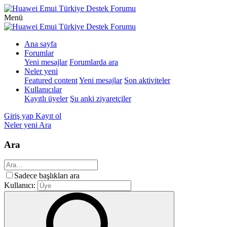
Menü
Ana sayfa
Forumlar
Yeni mesajlar
Forumlarda ara
Neler yeni
Featured content
Yeni mesajlar
Son aktiviteler
Kullanıcılar
Kayıtlı üyeler
Şu anki ziyaretçiler
Giriş yap
Kayıt ol
Neler yeni
Ara
Ara
Sadece başlıkları ara
Kullanıcı: