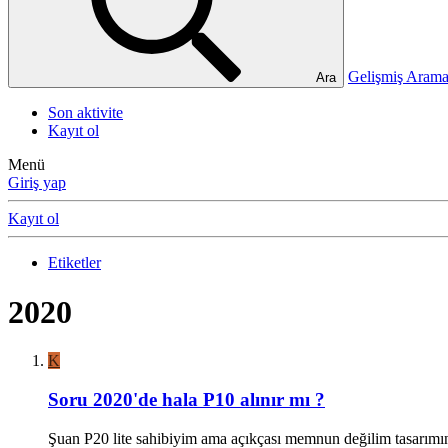
Gelişmiş Ara
Ara
Son aktivite
Kayıt ol
Menü
Giriş yap
Kayıt ol
Etiketler
2020
K
Soru
2020'de hala P10 alınır mı ?
Şuan P20 lite sahibiyim ama açıkçası memnun değilim tasarımını