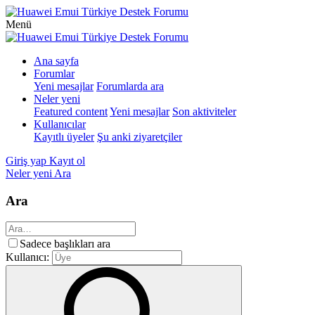
Menü
Ana sayfa
Forumlar
Yeni mesajlar
Forumlarda ara
Neler yeni
Featured content
Yeni mesajlar
Son aktiviteler
Kullanıcılar
Kayıtlı üyeler
Şu anki ziyaretçiler
Giriş yap
Kayıt ol
Neler yeni
Ara
Ara
Sadece başlıkları ara
Kullanıcı: