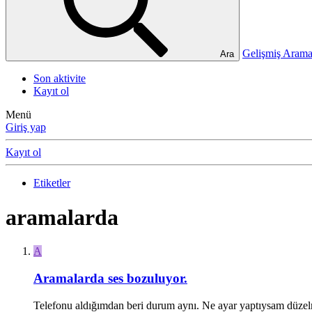
Gelişmiş Ara
Ara
Son aktivite
Kayıt ol
Menü
Giriş yap
Kayıt ol
Etiketler
aramalarda
A
Aramalarda ses bozuluyor.
Telefonu aldığımdan beri durum aynı. Ne ayar yaptıysam düzelm