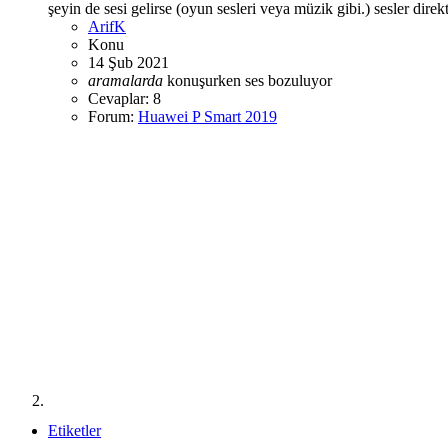
şeyin de sesi gelirse (oyun sesleri veya müzik gibi.) sesler direk
ArifK
Konu
14 Şub 2021
aramalarda
konuşurken
ses bozuluyor
Cevaplar: 8
Forum:
Huawei P Smart 2019
Etiketler