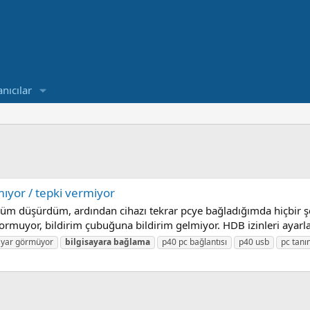
anıcılar
mıyor / tepki vermiyor
 düşürdüm, ardından cihazı tekrar pcye bağladığımda hiçbir şek
 sormuyor, bildirim çubuğuna bildirim gelmiyor. HDB izinleri ayarlar
sayar görmüyor
bilgisayara
bağlama
p40 pc bağlantısı
p40 usb
pc tanı