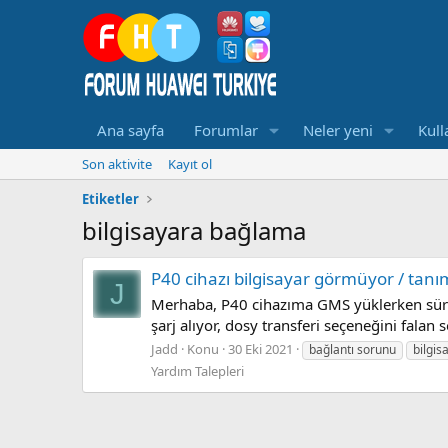
Ana sayfa
Forumlar
Neler yeni
Kull
Son aktivite
Kayıt ol
Etiketler
bilgisayara bağlama
P40 cihazı bilgisayar görmüyor / tanı
J
Merhaba, P40 cihazıma GMS yüklerken sürüm
şarj alıyor, dosy transferi seçeneğini falan
Jadd
Konu
30 Eki 2021
bağlantı sorunu
bilgi
Yardım Talepleri