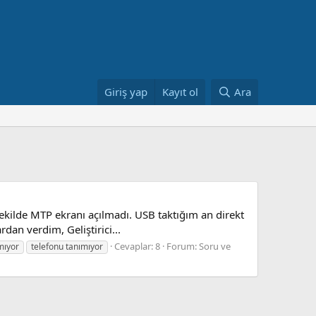
Giriş yap
Kayıt ol
Ara
ilde MTP ekranı açılmadı. USB taktığım an direkt
dan verdim, Geliştirici...
Cevaplar: 8
Forum:
Soru ve
mıyor
telefonu tanımıyor