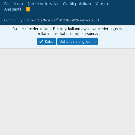
Bize ulaşın
Şartlar ve kurallar
Gizlilik politikası
Yardım
Ana sayfa
R
S
S
®
Community platform by XenForo
© 2010-2026 XenForo Ltd.
Bu site çerezler kullanır. Bu siteyi kullanmaya devam ederek çerez
kullanımımızı kabul etmiş olursunuz.
Kabul
Daha fazla bilgi edin…