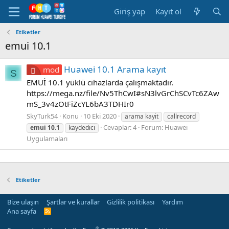
Giriş yap
Kayıt ol
Etiketler
emui 10.1
Huawei 10.1 Arama kayıt
mod
S
EMUİ 10.1 yüklü cihazlarda çalışmaktadır.
https://mega.nz/file/Nv5ThCwI#sN3lvGrChSCvTc6ZAw
mS_3v4zOtFiZcYL6bA3TDHIr0
SkyTurk54
Konu
10 Eki 2020
arama kayit
callrecord
Cevaplar: 4
Forum:
Huawei
emui
10.1
kaydedici
Uygulamaları
Etiketler
Bize ulaşın
Şartlar ve kurallar
Gizlilik politikası
Yardım
Ana sayfa
R
S
S
®