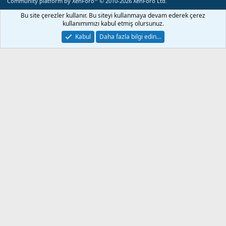
Community platform by XenForo
© 2010-2026 XenForo Ltd.
Bu site çerezler kullanır. Bu siteyi kullanmaya devam ederek çerez
kullanımımızı kabul etmiş olursunuz.
Kabul
Daha fazla bilgi edin…