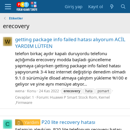
Giriş yap
Kayıt ol
Etiketler
erecovery
getting package info failed hatası alıyorum ACİL
W
YARDIM LÜTFEN
telefon birkaç aydır kapalı duruyordu telefonu
açtığımda erecovery modda başladı güncelleme
yapmaya çalışırken getting package info failed hatası
yapıyorumk 3-4 kez internet değiştirip denedim olmadı
9.1.0 sürümüyle dload atmaya çalıştım yükleme %100 e
geliyor ve yine aynı menüye atıyor...
wena
Konu
24 Kas 2022
erecovery
hata
psmart
Cevaplar: 1
Forum:
Huawei P Smart Stock Rom, Kernel
,Firmware
P20 lite recovery hatası
Yardım
C
Selamün aleyküm. P20 lite telefonum recovery hatası