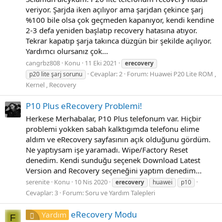
veriyor. Şarjda iken açılıyor ama şarjdan çekince şarj
%100 bile olsa çok geçmeden kapanıyor, kendi kendine
2-3 defa yeniden başlatıp recovery hatasına atıyor.
Tekrar kapatıp şarja takınca düzgün bir şekilde açılıyor.
Yardımcı olursanız çok...
cangrbz808
Konu
11 Eki 2021
erecovery
Cevaplar: 2
Forum:
Huawei P20 Lite ROM ,
p20 lite şarj sorunu
Kernel , Recovery
P10 Plus eRecovery Problemi!
Herkese Merhabalar, P10 Plus telefonum var. Hiçbir
problemi yokken sabah kalktıgımda telefonu elime
aldım ve eRecovery sayfasının açık olduğunu gördüm.
Ne yaptıysam işe yaramadı. Wipe/Factory Reset
denedim. Kendi sunduğu seçenek Download Latest
Version and Recovery seçeneğini yaptım denedim...
serenite
Konu
10 Nis 2020
erecovery
huawei
p10
Cevaplar: 3
Forum:
Soru ve Yardım Talepleri
eRecovery Modu
Yardım
F