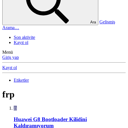
Gelişmiş
Ara
Arama…
Son aktivite
Kayıt ol
Menü
Giriş yap
Kayıt ol
Etiketler
frp
B
Huawei G8 Bootloader Kilidini
Kaldıramıyorum