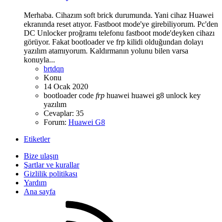
Merhaba. Cihazım soft brick durumunda. Yani cihaz Huawei
ekranında reset atıyor. Fastboot mode'ye girebiliyorum. Pc'den
DC Unlocker proğramı telefonu fastboot mode'deyken cihazı
görüyor. Fakat bootloader ve frp kilidi olduğundan dolayı
yazılım atamıyorum. Kaldırmanın yolunu bilen varsa
konuyla...
brtdqn
Konu
14 Ocak 2020
bootloader
code
frp
huawei
huawei g8
unlock key
yazılım
Cevaplar: 35
Forum:
Huawei G8
Etiketler
Bize ulaşın
Şartlar ve kurallar
Gizlilik politikası
Yardım
Ana sayfa