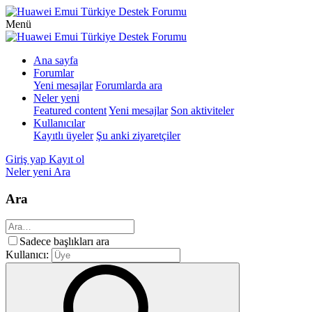
Menü
Ana sayfa
Forumlar
Yeni mesajlar
Forumlarda ara
Neler yeni
Featured content
Yeni mesajlar
Son aktiviteler
Kullanıcılar
Kayıtlı üyeler
Şu anki ziyaretçiler
Giriş yap
Kayıt ol
Neler yeni
Ara
Ara
Sadece başlıkları ara
Kullanıcı: