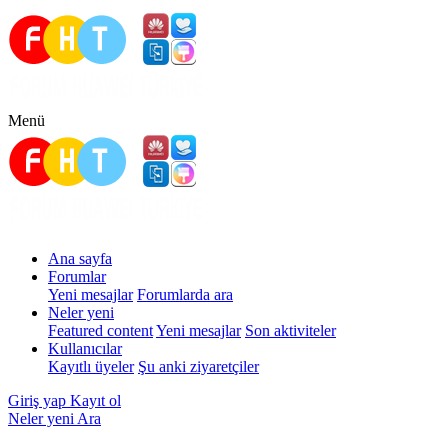
Menü
Ana sayfa
Forumlar
Yeni mesajlar
Forumlarda ara
Neler yeni
Featured content
Yeni mesajlar
Son aktiviteler
Kullanıcılar
Kayıtlı üyeler
Şu anki ziyaretçiler
Giriş yap
Kayıt ol
Neler yeni
Ara