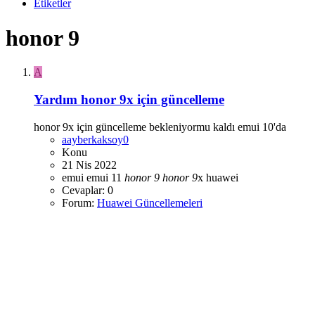
Etiketler
honor 9
A
Yardım
honor 9x için güncelleme
honor 9x için güncelleme bekleniyormu kaldı emui 10'da
aayberkaksoy0
Konu
21 Nis 2022
emui
emui 11
honor
9
honor
9
x
huawei
Cevaplar: 0
Forum:
Huawei Güncellemeleri