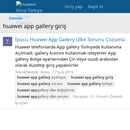
Giriş yap
Kayıt ol
Etiketler
huawei app gallery giriş
İpucu
Huawei App Gallery Ülke Sorunu Çözümü
T
Huawei telefonlarda App gallery Türkiyede Kullanıma
Açılmadı. gallery kısmını kullanmak isteyenler App
gallery Bölge ayarlarından Çin Veya suudi arabistan
olarak düzeltip giriş yapabilirler.
TeknikDestek
Konu
17 Şub 2019
huawei
app
gallery
açılmıyor
huawei
app
gallery
giriş
huawei
app
gallery
sorunu
huawei
app
gallery
türkiye
huawei
app
gallery ülke değiştirme
Cevaplar: 12
Forum:
Önemli
huawei
app
gallery ülke sorunu
İpuçları