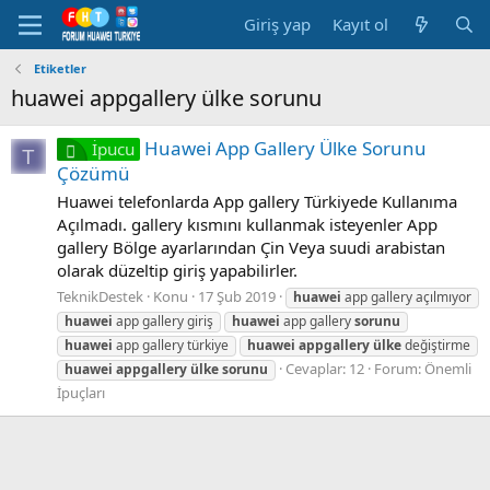
Giriş yap
Kayıt ol
Etiketler
huawei appgallery ülke sorunu
Huawei App Gallery Ülke Sorunu
İpucu
T
Çözümü
Huawei telefonlarda App gallery Türkiyede Kullanıma
Açılmadı. gallery kısmını kullanmak isteyenler App
gallery Bölge ayarlarından Çin Veya suudi arabistan
olarak düzeltip giriş yapabilirler.
TeknikDestek
Konu
17 Şub 2019
huawei
app gallery açılmıyor
huawei
app gallery giriş
huawei
app gallery
sorunu
huawei
app gallery türkiye
huawei
appgallery
ülke
değiştirme
Cevaplar: 12
Forum:
Önemli
huawei
appgallery
ülke
sorunu
İpuçları