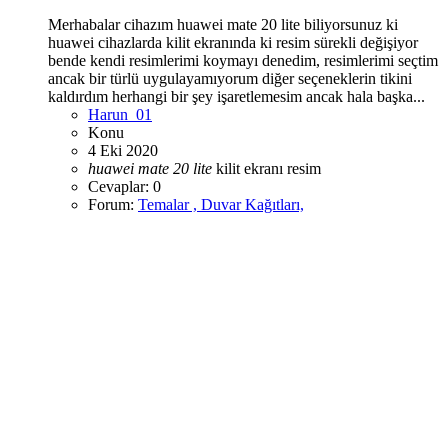
Merhabalar cihazım huawei mate 20 lite biliyorsunuz ki
huawei cihazlarda kilit ekranında ki resim sürekli değişiyor
bende kendi resimlerimi koymayı denedim, resimlerimi seçtim
ancak bir türlü uygulayamıyorum diğer seçeneklerin tikini
kaldırdım herhangi bir şey işaretlemesim ancak hala başka...
Harun_01
Konu
4 Eki 2020
huawei
mate
20
lite
kilit ekranı
resim
Cevaplar: 0
Forum:
Temalar , Duvar Kağıtları,