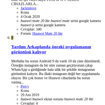
CİHAZLARLA...
Jackinlove
Konu
4 Ocak 2020
huawei
mate
20
lite
huawei
mate
serisi google kamera
huawei
p serisi google kamera
Cevaplar: 340
Forum:
Huawei Mate 20 lite
P
Yardım
Arkaplanda önceki uygulamanın
görüntüsü kalıyor
Merhaba bu sorun Android 9 da vardı 10 da yine düzelmedi.
Örneğin instagram da bir süre zaman geçiriyorum çıkıp
WhatsApp a girdiğimde hala silik bir şekilde instagramın
görüntüsü kalıyor. Bu illaki instagram değil her uygulamada
oluyor. Bir çok honor ve Huawei cihazlarda bu sorun
varmış...
Percy
Konu
29 Ara 2019
huawei
huawei
ekran sorunu
huawei
mate
20
lite
Cevaplar: 4