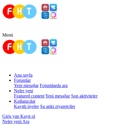
Menü
Ana sayfa
Forumlar
Yeni mesajlar
Forumlarda ara
Neler yeni
Featured content
Yeni mesajlar
Son aktiviteler
Kullanıcılar
Kayıtlı üyeler
Şu anki ziyaretçiler
Giriş yap
Kayıt ol
Neler yeni
Ara