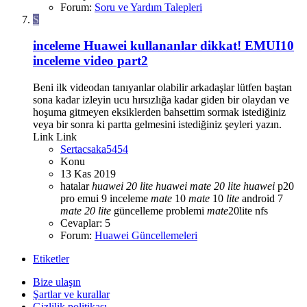
Forum:
Soru ve Yardım Talepleri
S
inceleme
Huawei kullananlar dikkat! EMUI10
inceleme video part2
Beni ilk videodan tanıyanlar olabilir arkadaşlar lütfen baştan
sona kadar izleyin ucu hırsızlığa kadar giden bir olaydan ve
hoşuma gitmeyen eksiklerden bahsettim sormak istediğiniz
veya bir sonra ki partta gelmesini istediğiniz şeyleri yazın.
Link Link
Sertacsaka5454
Konu
13 Kas 2019
hatalar
huawei
20
lite
huawei
mate
20
lite
huawei
p20
pro emui 9
inceleme
mate
10
mate
10
lite
android 7
mate
20
lite
güncelleme problemi
mate
20lite
nfs
Cevaplar: 5
Forum:
Huawei Güncellemeleri
Etiketler
Bize ulaşın
Şartlar ve kurallar
Gizlilik politikası