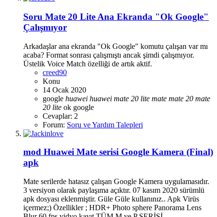
Soru
Mate 20 Lite Ana Ekranda "Ok Google"
Çalışmıyor
Arkadaşlar ana ekranda "Ok Google" komutu çalışan var mı
acaba? Format sonrası çalışmıştı ancak şimdi çalışmıyor.
Üstelik Voice Match özelliği de artık aktif.
creed90
Konu
14 Ocak 2020
google
huawei
huawei
mate
20
lite
mate
mate
20
mate
20
lite
ok google
Cevaplar: 2
Forum:
Soru ve Yardım Talepleri
mod
Huawei Mate serisi Google Kamera (Final)
apk
Mate serilerde hatasız çalışan Google Kamera uygulamasıdır.
3 versiyon olarak paylaşıma açıktır. 07 kasım 2020 sürümlü
apk dosyası eklenmiştir. Güle Güle kullanınız.. Apk Virüs
içermez;) Özellikler ; HDR+ Photo sphere Panorama Lens
Blur 60 fps vidyo kayıt TÜM M ve P SERİSİ