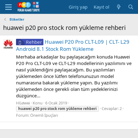
Giriş yap
Kayıt ol
Etiketler
huawei p20 pro stock rom yükleme rehberi
Huawei P20 Pro CLT-L09 | CLT- L29
Rehber
Android 8.1 Stock Rom Yükleme
Merhaba arkadaşlar bu paylaşacağım konuda Huawei
P20 Pro CLT-L09 ve CLT-L29 modellerinin yazılımını ve
nasıl yüklendiğini paylaşacağım. Bu yazılımları
yüklemeden önce lütfen telefonunuzun model
numarasına bakarak yükleme yapın. Bu yazılımı
yüklemeden önce gerekli olan tüm yedeklerinizi
düzgünce...
Huawei
Konu
6 Ocak 2019
Cevaplar: 2
huawei
p20
pro
stock
rom
yükleme
rehberi
Forum:
Önemli İpuçları