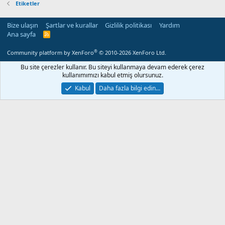
Etiketler
Bize ulaşın
Şartlar ve kurallar
Gizlilik politikası
Yardım
Ana sayfa
R
S
S
®
Community platform by XenForo
© 2010-2026 XenForo Ltd.
Bu site çerezler kullanır. Bu siteyi kullanmaya devam ederek çerez
kullanımımızı kabul etmiş olursunuz.
Kabul
Daha fazla bilgi edin…