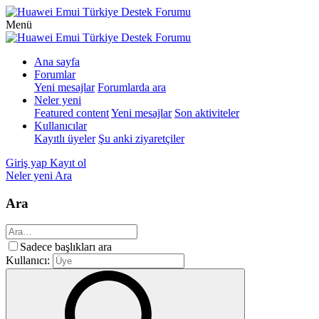
Menü
Ana sayfa
Forumlar
Yeni mesajlar
Forumlarda ara
Neler yeni
Featured content
Yeni mesajlar
Son aktiviteler
Kullanıcılar
Kayıtlı üyeler
Şu anki ziyaretçiler
Giriş yap
Kayıt ol
Neler yeni
Ara
Ara
Sadece başlıkları ara
Kullanıcı: