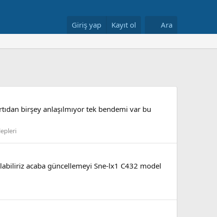
Giriş yap
Kayıt ol
Ara
rtıdan birşey anlaşılmıyor tek bendemi var bu
epleri
 alabiliriz acaba güncellemeyi Sne-lx1 C432 model