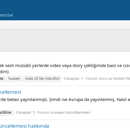
anıcılar
 sesli müzükli yerlerde video veya story çektiğimde bass ve cızı
ldım)
Cevaplar: 1
Forum:
Soru ve Yardım Tal
te
huawei
mate 20 lite mikrafon
ncellemesi
n'de betası yayınlanmıştı. Şimdi ise Avrupa da yayınlanmış. Nasıl
Cevaplar: 5
Forum:
Huawei Güncellemeleri
20lite
üncellemesi hakkında