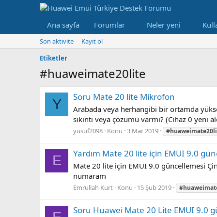
Ana sayfa
Forumlar
Neler yeni
Kull
Son aktivite
Kayıt ol
Etiketler
#huaweimate20lite
Soru
Mate 20 lite Mikrofon
Y
Arabada veya herhangibi bir ortamda yüksek
sıkıntı veya çözümü varmı? (Cihaz 0 yeni a
yusuf2098
Konu
3 Mar 2019
#huaweimate20li
Yardım
Mate 20 lite için EMUI 9.0 gü
E
Mate 20 lite için EMUI 9.0 güncellemesi Çi
numaram
Emrullah Kurt
Konu
15 Şub 2019
#huaweimate
Soru
Huawei Mate 20 Lite EMUI 9.0 g