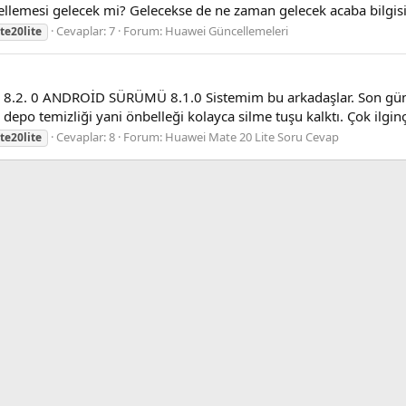
ellemesi gelecek mi? Gelecekse de ne zaman gelecek acaba bilgisi
Cevaplar: 7
Forum:
Huawei Güncellemeleri
e20lite
8.2. 0 ANDROİD SÜRÜMÜ 8.1.0 Sistemim bu arkadaşlar. Son günc
e depo temizliği yani önbelleği kolayca silme tuşu kalktı. Çok ilg
Cevaplar: 8
Forum:
Huawei Mate 20 Lite Soru Cevap
e20lite