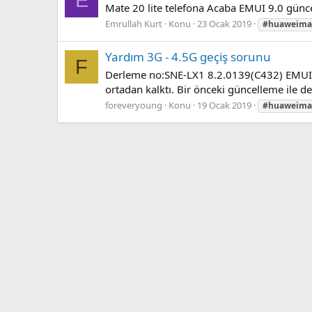
E
Mate 20 lite telefona Acaba EMUI 9.0 günc
Emrullah Kurt
Konu
23 Ocak 2019
#huaweimat
Yardım
3G - 4.5G geçiş sorunu
F
Derleme no:SNE-LX1 8.2.0139(C432) EMUI 
ortadan kalktı. Bir önceki güncelleme ile d
foreveryoung
Konu
19 Ocak 2019
#huaweimat