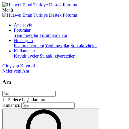
Menü
Ana sayfa
Forumlar
Yeni mesajlar
Forumlarda ara
Neler yeni
Featured content
Yeni mesajlar
Son aktiviteler
Kullanıcılar
Kayıtlı üyeler
Şu anki ziyaretçiler
Giriş yap
Kayıt ol
Neler yeni
Ara
Ara
Sadece başlıkları ara
Kullanıcı: