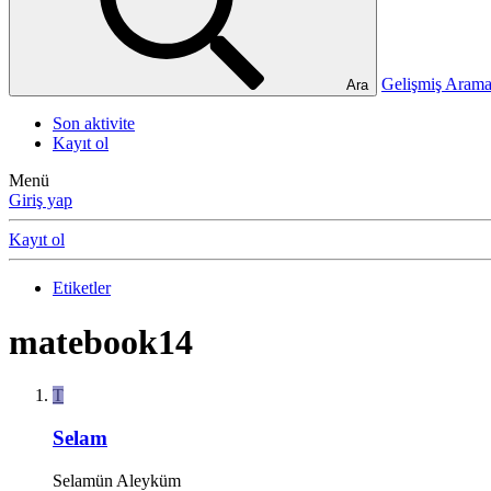
Gelişmiş Ara
Ara
Son aktivite
Kayıt ol
Menü
Giriş yap
Kayıt ol
Etiketler
matebook14
T
Selam
Selamün Aleyküm